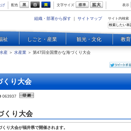
上げ
配色
文字サイズ
表示
組織・部署から探す
｜
サイトマップ
サイト内検索
福祉
しごと・産業
観光・文化
教育
水産
＞
水産業
＞
第47回全国豊かな海づくり大会
づくり大会
D
063937
海づくり大会
海づくり大会が福井県で開催されます。