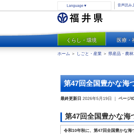
音声読み
Language
▼
くらし・環境
医療・
一覧
防災
ホーム
＞
しごと・産業
＞
県産品・農林
安全安心
消費・生活
水道・エネルギー
第47回全国豊かな海
住まい・土地
環境問題・廃棄物対策・リサ
最終更新日
2026年5月19日
｜
ページI
イクル
まちづくり
第47回全国豊かな
交通・道路
河川・砂防・港湾
令和10年秋に、第47回全国豊かな