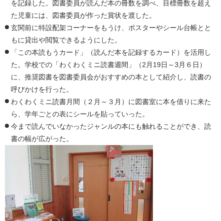
を記録した。図書委員が読んだ本の冊数を調べ、目標冊数を超え
た児童には、図書委員が作った賞状を渡した。
玄関前に特設配架コーナーをもうけ、ポスターやシール台帳とと
もに貸出や閲覧できるようにした。
「この本読もうカード」（読んだ本を記録するカード）を活用し
た。学校での「わくわくミニ読書週間」（2月19日～3月６日）
に、推奨図書を図書委員会がおすすめの本として紹介し、読書の
呼びかけを行った。
わくわくミニ読書月間（２月～３月）に図書室に本を借りに来た
ら、学年ごとの表にシールを貼っていった。
今まで読んでいなかったジャンルの本にも触れることができ、読
書の幅が広がった。