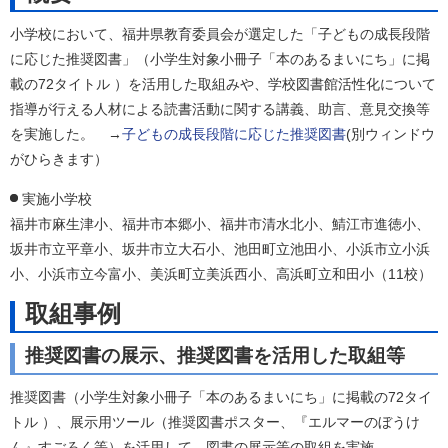
小学校において、福井県教育委員会が選定した「子どもの成長段階
に応じた推奨図書」（小学生対象小冊子「本のあるまいにち」に掲
載の72タイトル ）を活用した取組みや、学校図書館活性化について
指導が行える人材による読書活動に関する講義、助言、意見交換等
を実施した。 →
子どもの成長段階に応じた推奨図書
(別ウィンドウ
がひらきます）
実施小学校
福井市麻生津小、福井市本郷小、福井市清水北小、鯖江市進徳小、
坂井市立平章小、坂井市立大石小、池田町立池田小、小浜市立小浜
小、小浜市立今富小、美浜町立美浜西小、高浜町立和田小（11校）
取組事例
推奨図書の展示、推奨図書を活用した取組等
推奨図書（小学生対象小冊子「本のあるまいにち」に掲載の72タイ
トル ）、展示用ツール（推奨図書ポスター、『エルマーのぼうけ
ん』すごろく等）を活用して、図書の展示等の取組を実施。