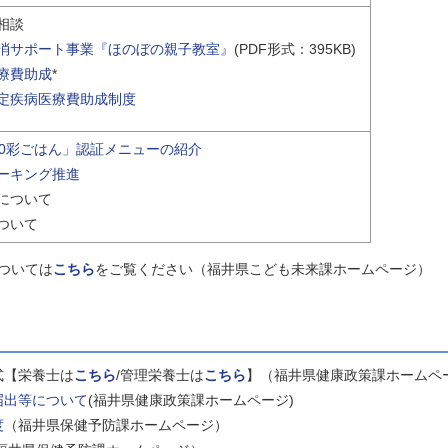
相談
消サポート事業『ほのぼの親子教室』
(PDF形式：395KB)
療費助成
*
定疾病医療費助成制度
00彩ごはん」認証メニューの紹介
ーキング推進
について
ついて
ついては
こちら
をご覧ください（福井県こども未来課ホームページ）
式【栄養士は
こちら
/管理栄養士は
こちら
】（福井県健康政策課ホームペー
届出等について
(福井県健康政策課ホームページ)
度
（福井県保健予防課ホームページ）