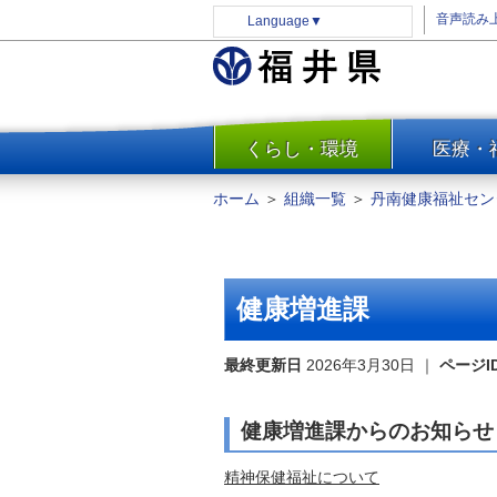
音声読み
Language
▼
くらし・環境
医療・
一覧
防災
ホーム
＞
組織一覧
＞
丹南健康福祉セン
安全安心
消費・生活
水道・エネルギー
健康増進課
住まい・土地
環境問題・廃棄物対策・リサ
最終更新日
2026年3月30日
｜
ページI
イクル
まちづくり
健康増進課からのお知らせ
交通・道路
精神保健福祉について
河川・砂防・港湾