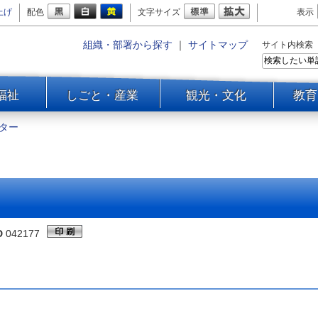
上げ
配色
文字サイズ
表示
組織・部署から探す
｜
サイトマップ
サイト内検索
福祉
しごと・産業
観光・文化
教育
ター
D
042177