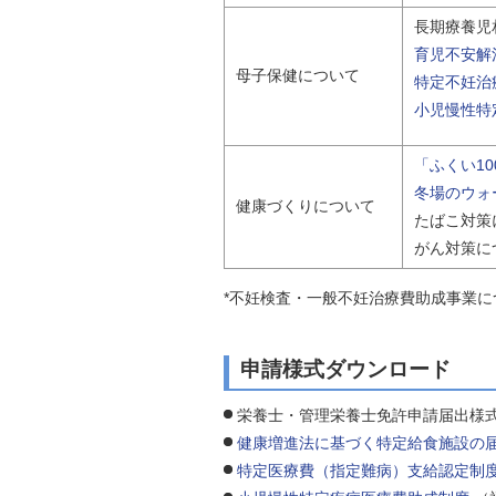
長期療養児
育児不安解
母子保健について
特定不妊治
小児慢性特
「ふくい1
冬場のウォ
健康づくりについて
たばこ対策
がん対策に
*不妊検査・一般不妊治療費助成事業に
申請様式ダウンロード
栄養士・管理栄養士免許申請届出様
健康増進法に基づく特定給食施設の
特定医療費（指定難病）支給認定制