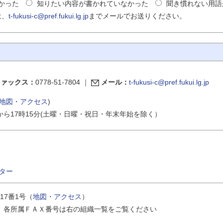
かった
知りたい内容が書かれていなかった
聞き慣れない用語
は、
t-fukusi-c@pref.fukui.lg.jp
までメールでお送りください。
ファックス：
0778-51-7804
｜
メール：
t-fukusi-c@pref.fukui.lg.jp
地図・アクセス
)
から17時15分(土曜・日曜・祝日・年末年始を除く）
ター
17番1号（
地図・アクセス
）
｜
各所属ＦＡＸ番号は右の組織一覧をご覧ください