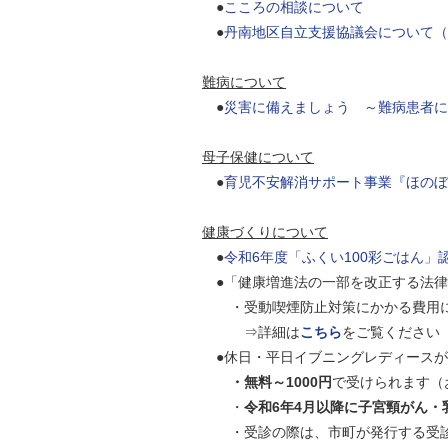
●
こころの相談について
自然
●
丹南地区自立支援協議会について（
難病について
●
災害に備えましょう ～難病患者に
母子保健について
●
育児不安解消サポート事業『ほのぼ
健康づくりについて
●
令和6年度「ふくい100彩ごはん」
●「健康増進法の一部を改正する法律
・受動喫煙防止対策にかかる費用に
⇒詳細は
こちら
をご覧ください
●休日・平日イブニングレディースが
・無料～1000円
で受けられます（
・
令和6年4月以降に子宮頸がん
・受診の際は、市町が発行する受診