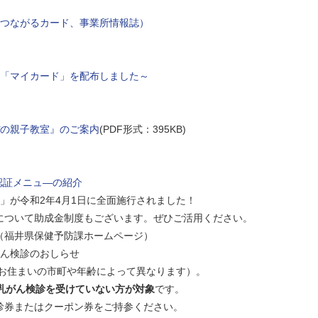
つながるカード、事業所情報誌）
「マイカード」を配布しました～
の親子教室』のご案内
(PDF形式：395KB)
認証メニュ―の紹介
」が令和2年4月1日に全面施行されました！
ついて助成金制度もございます。ぜひご活用ください。
（福井県保健予防課ホームページ）
ん検診のおしらせ
お住まいの市町や年齢によって異なります）。
・乳がん検診を受けていない方が対象
です。
券またはクーポン券をご持参ください。