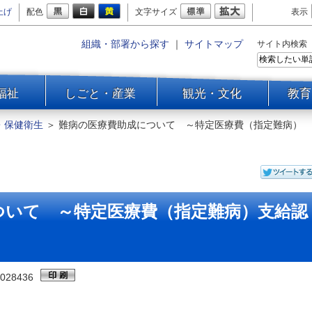
上げ
配色
文字サイズ
表示
組織・部署から探す
｜
サイトマップ
サイト内検索
福祉
しごと・産業
観光・文化
教育
・保健衛生
＞
難病の医療費助成について ～特定医療費（指定難病）
ついて ～特定医療費（指定難病）支給認
028436