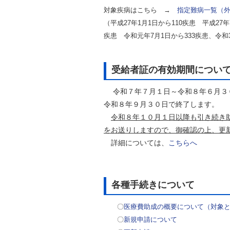
対象疾病はこちら →
指定難病一覧（
（平成27年1月1日から110疾患 平成27年
疾患 令和元年7月1日から333疾患、令和3
受給者証の有効期間につい
令和７年７月１日～令和８年６月３０
令和８年９月３０日で終了します。
令和８年１０月１日以降も引き続き
をお送りしますので、御
確認の上、更
詳細については、
こちらへ
各種手続きについて
〇
医療費助成の概要について（対象
〇
新規申請について