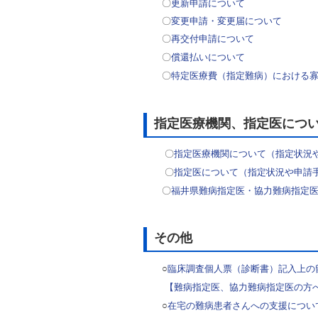
〇
更新申請について
〇
変更申請・変更届について
〇
再交付申請について
〇
償還払いについて
〇
特定医療費（指定難病）における
指定医療機関、指定医につ
〇
指定医療機関について（指定状況
〇
指定医について（指定状況や申請
〇
福井県難病指定医・協力難病指定
その他
○
臨床調査個人票（診断書）記入上の
【難病指定医、協力難病指定医の方
○
在宅の難病患者さんへの支援につい