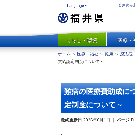
音声読み
Language
▼
くらし・環境
医療・
一覧
防災
ホーム
＞
医療・福祉
＞
健康
＞
感染症
安全安心
支給認定制度について～
消費・生活
水道・エネルギー
住まい・土地
難病の医療費助成に
環境問題・廃棄物対策・リサ
イクル
定制度について～
まちづくり
最終更新日
2026年6月1日
｜
ページID
交通・道路
河川・砂防・港湾