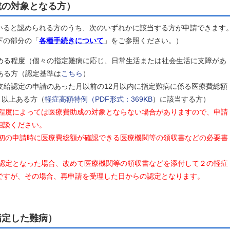
成の対象となる方）
いると認められる方のうち、次のいずれかに該当する方が申請できます
下の部分の「
各種手続きについて
」をご参照ください。）
る程度（個々の指定難病に応じ、日常生活または社会生活に支障があ
ある方（認定基準は
こちら
）
給認定の申請のあった月以前の12月以内に指定難病に係る医療費総額
3月以上ある方（
軽症高額特例（PDF形式：369KB
）に該当する方）
の程度によっては医療費助成の対象とならない場合がありますので、申請
相談ください。
最初の申請時に医療費総額が確認できる医療機関等の領収書などの必要書
不認定となった場合、改めて医療機関等の領収書などを添付して２の軽症
ですが、その場合、再申請を受理した日からの認定となります。
指定した難病）