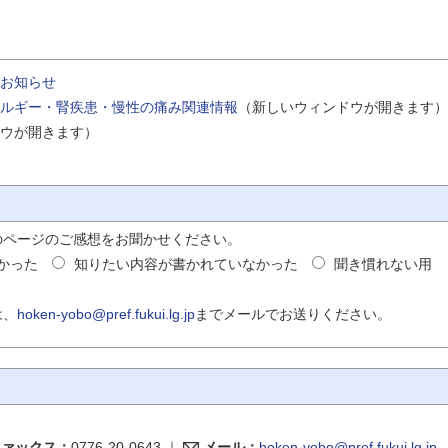
お知らせ
ルギー・腎疾患・慢性の痛み関連情報
（新しいウィンドウが開きます）
ウが開きます）
のページのご感想をお聞かせください。
かった
知りたい内容が書かれていなかった
聞き慣れない用
は、
hoken-yobo@pref.fukui.lg.jp
までメールでお送りください。
ファックス：
0776-20-0643
｜
メール：
hoken-yobo@pref.fukui.lg.jp