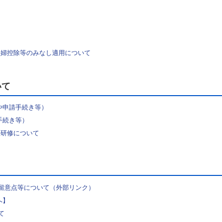
寡婦控除等のみなし適用について
いて
や申請手続き等）
手続き等）
医研修について
留意点等について（外部リンク）
へ】
て