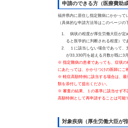
申請のできる方（医療費助
自然
福井県内に居住し指定難病にかかって
（具体的な申請方法等はこのページの
病状の程度が厚生労働大臣が定め
ると医学的に判断される程度）で
１に該当しない場合であって、支
が33,330円を超える月数が既に
※ 指定難病の患者であっても、症状
にあたっては、かかりつけの医師にご
※ 軽症高額特例に該当する場合は、
類を添付して提出ください。
※ 審査の結果、１の基準に該当せず
高額特例として再申請することは可能
対象疾病（厚生労働大臣が