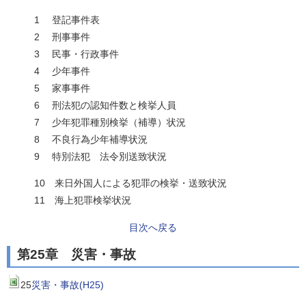
1 登記事件表
2 刑事事件
3 民事・行政事件
4 少年事件
5 家事事件
6 刑法犯の認知件数と検挙人員
7 少年犯罪種別検挙（補導）状況
8 不良行為少年補導状況
9 特別法犯 法令別送致状況
10 来日外国人による犯罪の検挙・送致状況
11 海上犯罪検挙状況
目次へ戻る
第25章 災害・事故
25
災害・事故(H25)