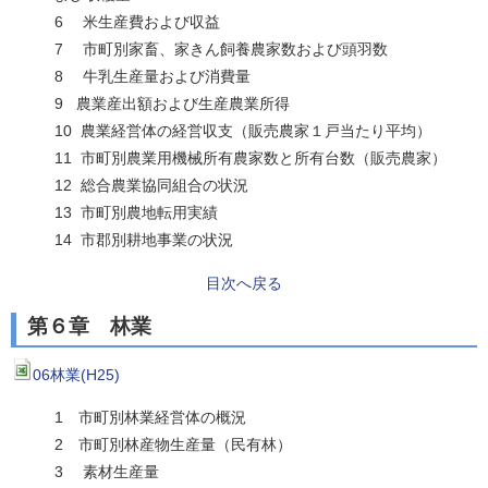
6 米生産費および収益
7 市町別家畜、家きん飼養農家数および頭羽数
8 牛乳生産量および消費量
9 農業産出額および生産農業所得
10 農業経営体の経営収支（販売農家１戸当たり平均）
11 市町別農業用機械所有農家数と所有台数（販売農家）
12 総合農業協同組合の状況
13 市町別農地転用実績
14 市郡別耕地事業の状況
目次へ戻る
第６章 林業
06林業(H25)
1 市町別林業経営体の概況
2 市町別林産物生産量（民有林）
3 素材生産量