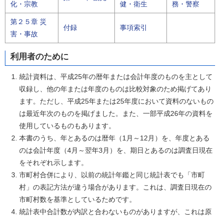
化・宗教
健・衛生
務・警察
第２５章 災
付録
事項索引
害・事故
利用者のために
統計資料は、平成25年の暦年または会計年度のものを主として
収録し、他の年または年度のものは比較対象のため掲げてあり
ます。ただし、平成25年または25年度において資料のないもの
は最近年次のものを掲げました。また、一部平成26年の資料を
使用しているものもあります。
本書のうち、年とあるのは暦年（1月～12月）を、年度とある
のは会計年度（4月～翌年3月）を、期日とあるのは調査日現在
をそれぞれ示します。
市町村合併により、以前の統計年鑑と同じ統計表でも「市町
村」の表記方法が違う場合があります。これは、調査日現在の
市町村数を基準としているためです。
統計表中合計数が内訳と合わないものがありますが、これは原