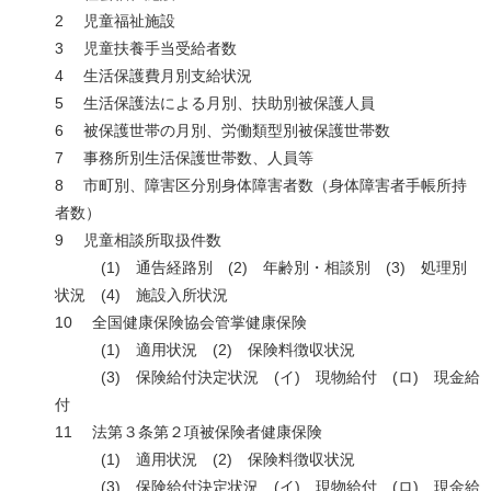
2 児童福祉施設
3 児童扶養手当受給者数
4 生活保護費月別支給状況
5 生活保護法による月別、扶助別被保護人員
6 被保護世帯の月別、労働類型別被保護世帯数
7 事務所別生活保護世帯数、人員等
8 市町別、障害区分別身体障害者数（身体障害者手帳所持
者数）
9 児童相談所取扱件数
(1) 通告経路別 (2) 年齢別・相談別 (3) 処理別
状況 (4) 施設入所状況
10 全国健康保険協会管掌健康保険
(1) 適用状況 (2) 保険料徴収状況
(3) 保険給付決定状況 (イ) 現物給付 (ロ) 現金給
付
11 法第３条第２項被保険者健康保険
(1) 適用状況 (2) 保険料徴収状況
(3) 保険給付決定状況 (イ) 現物給付 (ロ) 現金給