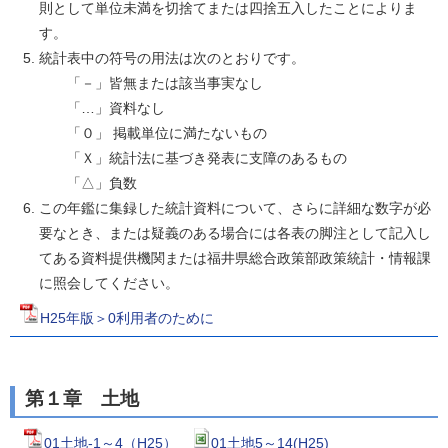
則として単位未満を切捨てまたは四捨五入したことによりま
す。
統計表中の符号の用法は次のとおりです。
「－」皆無または該当事実なし
「…」資料なし
「０」 掲載単位に満たないもの
「Ｘ」統計法に基づき発表に支障のあるもの
「△」負数
この年鑑に集録した統計資料について、さらに詳細な数字が必
要なとき、または疑義のある場合には各表の脚注として記入し
てある資料提供機関または福井県総合政策部政策統計・情報課
に照会してください。
H25年版＞0利用者のために
第１章 土地
01土地-1～4（H25）
01土地5～14(H25)