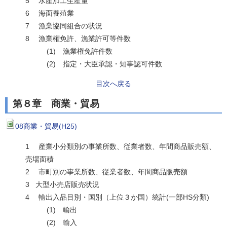
5 水産加工生産量
6 海面養殖業
7 漁業協同組合の状況
8 漁業権免許、漁業許可等件数
(1) 漁業権免許件数
(2) 指定・大臣承認・知事認可件数
目次へ戻る
第８章 商業・貿易
08商業・貿易(H25)
1 産業小分類別の事業所数、従業者数、年間商品販売額、
売場面積
2 市町別の事業所数、従業者数、年間商品販売額
3 大型小売店販売状況
4 輸出入品目別・国別（上位３か国）統計(一部HS分類)
(1) 輸出
(2) 輸入