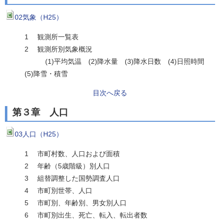
02気象（H25）
1 観測所一覧表
2 観測所別気象概況
(1)平均気温 (2)降水量 (3)降水日数 (4)日照時間
(5)降雪・積雪
目次へ戻る
第３章 人口
03人口（H25）
1 市町村数、人口および面積
2 年齢（5歳階級）別人口
3 組替調整した国勢調査人口
4 市町別世帯、人口
5 市町別、年齢別、男女別人口
6 市町別出生、死亡、転入、転出者数