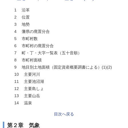
1 沿革
2 位置
3 地勢
4 藩県の廃置分合
5 市町村数
6 市町村の廃置分合
7 町・丁・大字一覧表（五十音順）
8 市町村面積
9 地目別土地面積（固定資産概要調書による）(1)(2)
10 主要河川
11 主要池沼湖
12 主要島しょ
13 主要山岳
14 温泉
目次へ戻る
第２章 気象