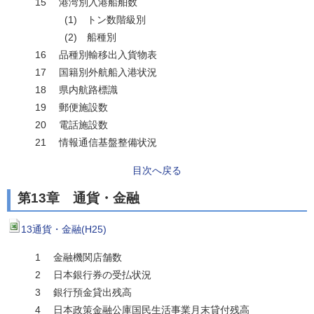
15 港湾別入港船舶数
(1) トン数階級別
(2) 船種別
16 品種別輸移出入貨物表
17 国籍別外航船入港状況
18 県内航路標識
19 郵便施設数
20 電話施設数
21 情報通信基盤整備状況
目次へ戻る
第13章 通貨・金融
13通貨・金融(H25)
1 金融機関店舗数
2 日本銀行券の受払状況
3 銀行預金貸出残高
4 日本政策金融公庫国民生活事業月末貸付残高