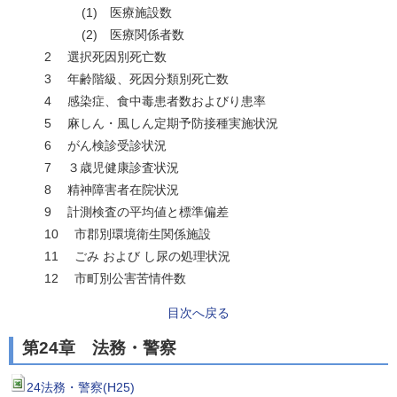
(1) 医療施設数
(2) 医療関係者数
2 選択死因別死亡数
3 年齢階級、死因分類別死亡数
4 感染症、食中毒患者数およびり患率
5 麻しん・風しん定期予防接種実施状況
6 がん検診受診状況
7 ３歳児健康診査状況
8 精神障害者在院状況
9 計測検査の平均値と標準偏差
10 市郡別環境衛生関係施設
11 ごみ および し尿の処理状況
12 市町別公害苦情件数
目次へ戻る
第24章 法務・警察
24法務・警察(H25)