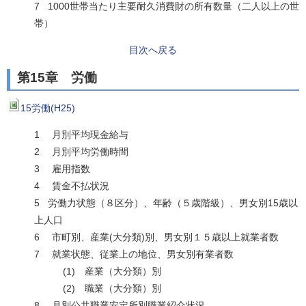
7 1000世帯当たり主要耐久消費財の所有数量（二人以上の世
帯）
目次へ戻る
第15章 労働
15労働(H25)
1 月別平均現金給与
2 月別平均労働時間
3 雇用指数
4 賃金不払状況
5 労働力状態（８区分）、年齢（５歳階級）、男女別15歳以
上人口
6 市町別、産業(大分類)別、男女別１５歳以上就業者数
7 就業状態、従業上の地位、男女別有業者数
(1) 産業（大分類）別
(2) 職業（大分類）別
8 月別公共職業安定所別職業紹介状況