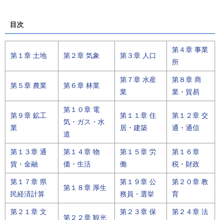
目次
第４章 事業
第１章 土地
第２章 気象
第３章 人口
所
第７章 水産
第８章 商
第５章 農業
第６章 林業
業
業・貿易
第１０章 電
第９章 鉱工
第１１章 住
第１２章 交
気・ガス・水
業
居・建築
通・通信
道
第１３章 通
第１４章 物
第１５章 労
第１６章
貨・金融
価・生活
働
税・財政
第１７章 県
第１９章 公
第２０章 教
第１８章 厚生
民経済計算
務員・選挙
育
第２１章 文
第２３章 保
第２４章 法
第２２章 観光