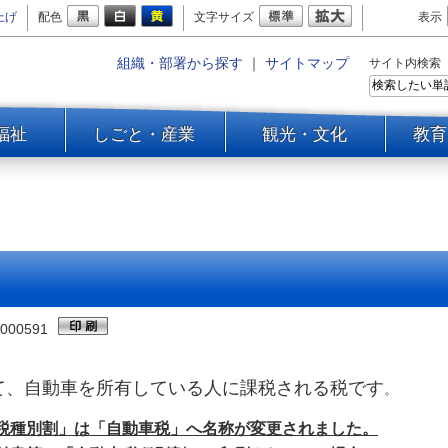
上げ
配色
文字サイズ
表示
組織・部署から探す
｜
サイトマップ
サイト内検索
福祉
しごと・産業
観光・文化
教育
000591
て、自動車を所有している人に課税される税です
。
税種別割」は「自動車税」へ名称が変更されました。