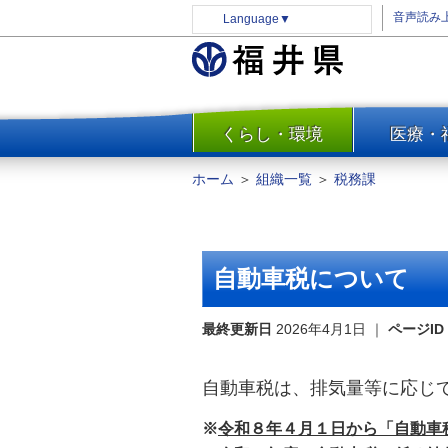
音声読み
Language
▼
くらし・環境
医療・
一覧
防災
ホーム
＞
組織一覧
＞
税務課
安全安心
消費・生活
水道・エネルギー
自動車税について
住まい・土地
環境問題・廃棄物対策・リサ
最終更新日
2026年4月1日
｜
ページID
イクル
まちづくり
自動車税は、排気量等に応じ
交通・道路
※
令和８年４月１日から「自動車
河川・砂防・港湾