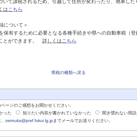
いて課税されるため、引越して住所が変わったり、廃車した
くは
こちら
録について＞
を保有するために必要となる各種手続きや県への自動車税（登
うことができます。
詳しくは
こちら
県税の種類へ戻る
のページのご感想をお聞かせください。
かった
知りたい内容が書かれていなかった
聞き慣れない用語
は、
zeimuka@pref.fukui.lg.jp
までメールでお送りください。