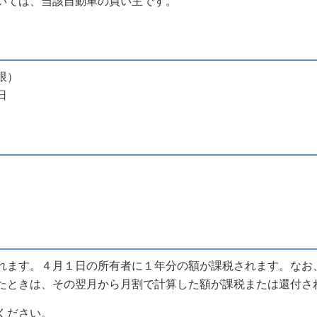
いては、当該自動車の買い主です。
限）
日
ます。４月１日の所有者に１年分の額が課税されます。なお
たときは、その翌月から月割で計算した額が課税または還付さ
ください
。