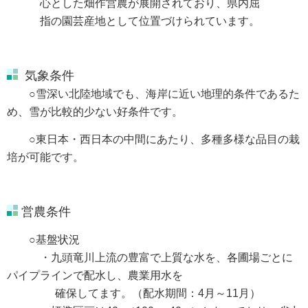
心とした畑作営農が展開されており、県内屈
指の園芸産地として位置づけられています。
気象条件
○雪深い北陸地域でも、海岸に近い地理的条件であるた
め、雪が比較的少ない好条件です。
○東日本・西日本の中間にあたり、多種多様な品目の栽
培が可能です。
営農条件
○基盤状況
・九頭竜川上流の豊富で上質な水を、各圃場ごとに
パイプラインで配水し、農業用水を
確保してます。（配水期間：4月～11月）