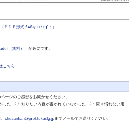
（ＰＤＦ形式 646キロバイト）
Reader（無料）
」が必要です。
はこちら
のページのご感想をお聞かせください。
かった
知りたい内容が書かれていなかった
聞き慣れない用
は、
chusankan@pref.fukui.lg.jp
までメールでお送りください。