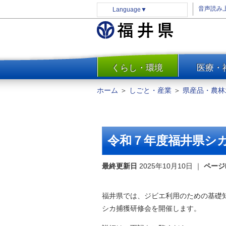
音声読み
Language
▼
くらし・環境
医療・
一覧
防災
ホーム
＞
しごと・産業
＞
県産品・農林
安全安心
消費・生活
水道・エネルギー
令和７年度福井県シ
住まい・土地
環境問題・廃棄物対策・リサ
最終更新日
2025年10月10日
｜
ページ
イクル
まちづくり
福井県では、ジビエ利用のための基礎
交通・道路
シカ捕獲研修会を開催します。
河川・砂防・港湾