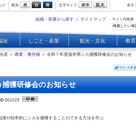
上げ
配色
文字サイズ
表示
組織・部署から探す
｜
サイトマップ
サイト内検索
福祉
しごと・産業
観光・文化
教育
水産
＞
農業・農作物
＞
令和７年度福井県シカ捕獲研修会のお知らせ
カ捕獲研修会のお知らせ
ID
061029
知識や効率的にシカを捕獲することのできる方法を学ぶ