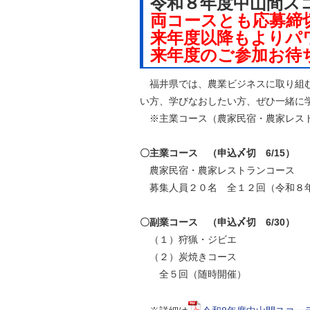
令和８年度中山間ス
自然
両コースとも応募締
来年度以降もよりパ
来年度のご参加お待
福井県では、農業ビジネスに取り組む
い方、学びなおしたい方、ぜひ一緒に
※主業コース（農家民宿・農家レスト
〇主業コース （申込〆切 6/15）
農家民宿・農家レストランコース
募集人員２０名 全１２回（令和８年
〇副業コース （申込〆切 6/30）
（１）狩猟・ジビエ
（２）炭焼きコース
全５回（随時開催）