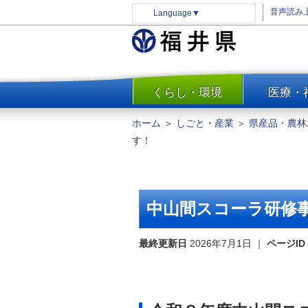
音声読み
Language
▼
くらし・環境
医療・
一覧
防災
ホーム
＞
しごと・産業
＞
県産品・農林
安全安心
す！
消費・生活
水道・エネルギー
住まい・土地
中山間スコーラ研修
環境問題・廃棄物対策・リサ
イクル
最終更新日
2026年7月1日
｜
ページID
まちづくり
交通・道路
河川・砂防・港湾