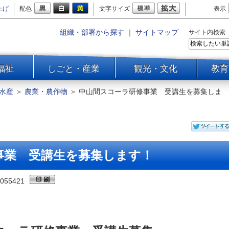
上げ
配色
文字サイズ
表示
組織・部署から探す
｜
サイトマップ
サイト内検索
福祉
しごと・産業
観光・文化
教育
水産
＞
農業・農作物
＞
中山間スコーラ研修事業 受講生を募集しま
事業 受講生を募集します！
055421