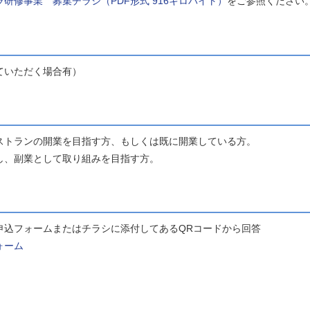
研修事業 募集チラシ（PDF形式 916キロバイト）
をご参照ください
ていただく場合有）
トランの開業を目指す方、もしくは既に開業している方。
、副業として取り組みを目指す方。
込フォームまたはチラシに添付してあるQRコードから回答
ォーム