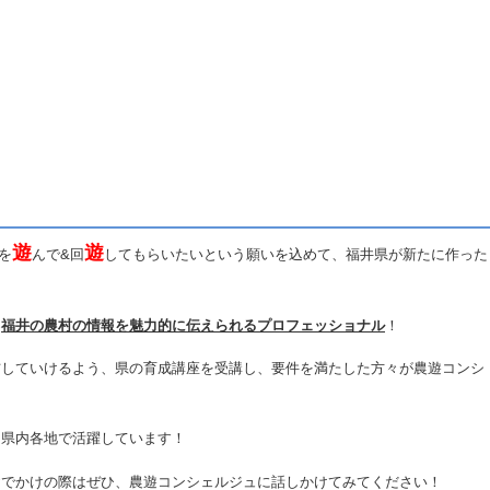
遊
遊
を
んで&回
してもらいたいという願いを込めて、福井県が新たに作った
、
福井の農村の情報を魅力的に伝えられるプロフェッショナル
！
していけるよう、県の育成講座を受講し、要件を満たした方々が農遊コンシ
県内各地で活躍しています！
おでかけの際はぜひ、農遊コンシェルジュに話しかけてみてください！