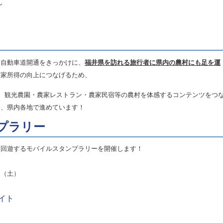
ん
貫自動車道開通をきっかけに、
福井県を訪れる旅行者に県内の農村にも足を運
農家所得の向上につなげるため、
 観光農園・農家レストラン・農家民宿等の農村を体感するコンテンツをつ
け、県内各地で進めています！
プラリー
回遊するモバイルスタンプラリーを開催します！
（土）
イト