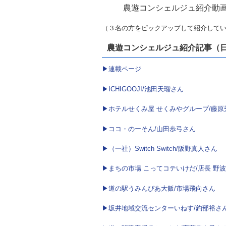
農遊コンシェルジュ紹介動
（３名の方をピックアップして紹介して
農遊コンシェルジュ紹介記事（日
▶連載ページ
▶ICHIGOOJI/池田天瑠さん
▶ホテルせくみ屋 せくみやグループ/藤原
▶ココ・のーそん/山田歩弓さん
▶（一社）Switch Switch/阪野真人さん
▶まちの市場 こってコテいけだ/店長 野
▶道の駅うみんぴあ大飯/市場飛向さん
▶坂井地域交流センターいねす/釣部裕さ