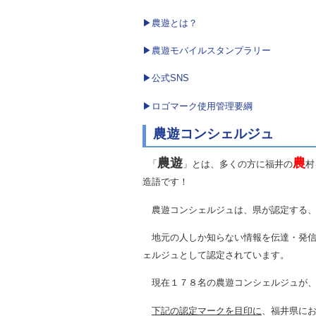
▶農遊とは？
▶農遊モバイルスタンプラリー
▶公式SNS
▶ロゴマーク使用管理要綱
農遊コンシェルジュ
農遊
農
「
」とは、多くの方に福井の
村
造語です！
農遊コンシェルジュは、県が認定する
地元の人しか知らない情報を伝達・発信
ェルジュとして認定されています。
現在１７８名の農遊コンシェルジュが、
下記の認定マークを目印に
、福井県に