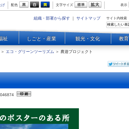
上げ
配色
文字サイズ
表示
組織・部署から探す
｜
サイトマップ
サイト内検索
福祉
しごと・産業
観光・文化
教育
＞
エコ・グリーンツーリズム
＞
農遊プロジェクト
046874