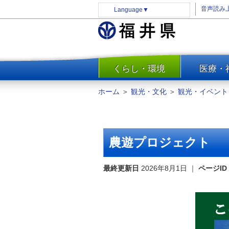
音声読み
Language
▼
くらし・環境
医療・
一覧
防災
ホーム
＞
観光・文化
＞
観光・イベント
安全安心
消費・生活
水道・エネルギー
農遊プロジェクト
住まい・土地
環境問題・廃棄物対策・リサ
最終更新日
2026年8月1日
｜
ページID
イクル
まちづくり
交通・道路
河川・砂防・港湾