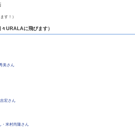
画
います！）
々URALAに飛びます）
秀美さん
波吉宏さん
ん・米村尚隆さん