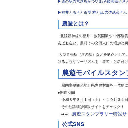
▶道の駅恐竜渓谷かつやま/斉藤美奈子さ
▶福井ふるさと茶屋 杵と臼/岩佐武彦さん
農遊とは？
北陸新幹線の福井・敦賀開業や 中部縦
んでもらい
、農村での交流人口の増加と
大型直売所（道の駅）などを拠点として、
げるようなツーリズムを「農遊」と名付
農遊モバイルスタン
県内主要観光地と県内農村部を一体的に
●開催期間
令和８年８月１日（土）～１０月３１日
その他詳細は特設サイトをチェック！
農遊スタンプラリー特設サ
➡➡
公式SNS