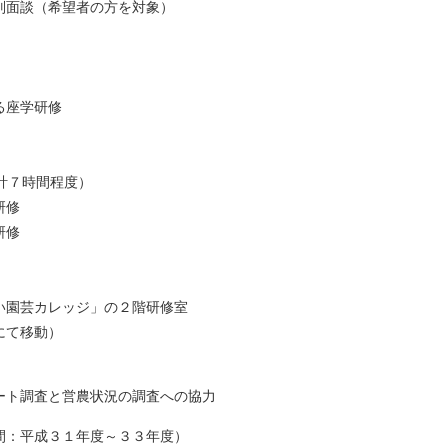
面談（希望者の方を対象）
る座学研修
計７時間程度）
研修
研修
園芸カレッジ」の２階研修室
にて移動）
ト調査と営農状況の調査への協力
３１年度～３３年度）