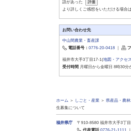
語があった
より詳しくご感想をいただける場合
お問い合わせ先
中山間農業・畜産課
電話番号：
0776-20-0418
｜
福井市大手3丁目17-1(
地図・アクセ
受付時間
月曜日から金曜日 8時30分
ホーム
＞
しごと・産業
＞
県産品・農林
生募集について
福井県庁
〒910-8580
福井市大手3丁目
代表電話
0776-21-1111