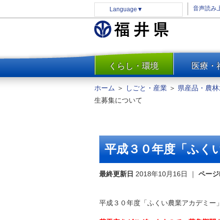
音声読み
Language
▼
くらし・環境
医療・
一覧
防災
ホーム
＞
しごと・産業
＞
県産品・農林
安全安心
生募集について
消費・生活
水道・エネルギー
住まい・土地
平成３０年度「ふく
環境問題・廃棄物対策・リサ
イクル
最終更新日
2018年10月16日
｜
ページ
まちづくり
交通・道路
平成３０年度「ふくい農業アカデミー
河川・砂防・港湾