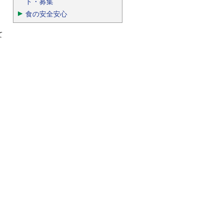
ト・募集
食の安全安心
て