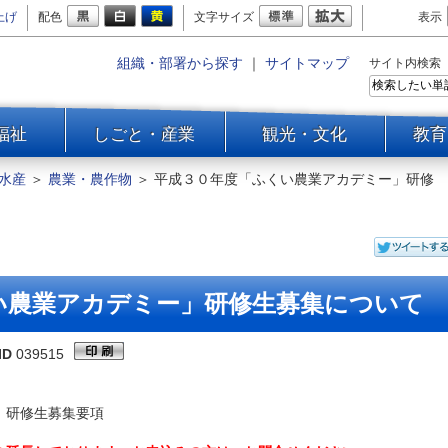
上げ
配色
文字サイズ
表示
組織・部署から探す
｜
サイトマップ
サイト内検索
福祉
しごと・産業
観光・文化
教育
水産
＞
農業・農作物
＞
平成３０年度「ふくい農業アカデミー」研修
い農業アカデミー」研修生募集について
ID
039515
」研修生募集要項