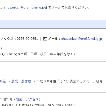
は、
chusankan@pref.fukui.lg.jp
までメールでお送りください。
ファックス：
0776-20-0651
｜
メール：
chusankan@pref.fukui.lg.jp
ス
)
から17時15分(土曜・日曜・祝日・年末年始を除く）
水産
＞
農業・農作物
＞
平成３０年度「ふくい農業アカデミー」研修
17番1号（
地図・アクセス
）
｜
各所属ＦＡＸ番号は右の組織一覧をご覧ください