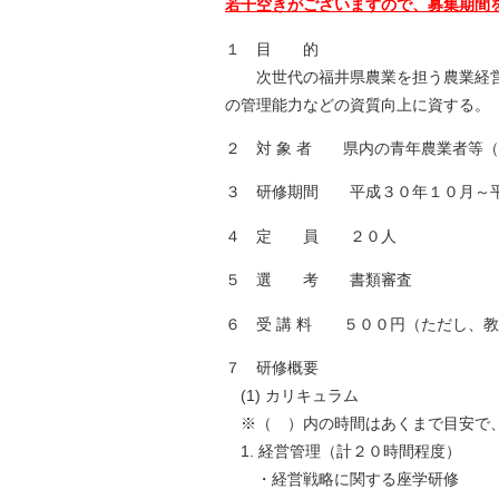
若干空きがございますので、募集期間
自然
１ 目 的
次世代の福井県農業を担う農業経営
の管理能力などの資質向上に資する。
２ 対 象 者 県内の青年農業者等
３ 研修期間 平成３０年１０月～
４ 定 員 ２０人
５ 選 考 書類審査
６ 受 講 料 ５００円（ただし、
７ 研修概要
(1) カリキュラム
※（ ）内の時間はあくまで目安で、
1. 経営管理（計２０時間程度）
・経営戦略に関する座学研修