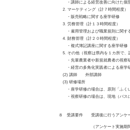
・講師による経営改善に向けた個別
2. マーケティング（計７時間程度）
・販売戦略に関する座学研修
3. 労務管理（計１３時間程度）
・雇用管理および職業規則に関す
4. 財務管理（計２０時間程度）
・複式簿記講座に関する座学研修
5. その他（視察は県内を１カ所で、
・先輩農業者や新規就農者の視察
・経営の多角化実践者による座学
(2) 講師 外部講師
(3) 研修場所
・座学研修の場合は、原則「ふくい
・視察研修の場合は、現地（バス
８ 受講要件 受講後に行うアンケー
（アンケート実施期間：平成