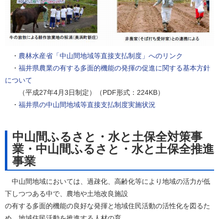
・
農林水産省「中山間地域等直接支払制度」へのリンク
・
福井県農業の有する多面的機能の発揮の促進に関する基本方針
について
（平成27年4月3日制定）（PDF形式：224KB）
・
福井県の中山間地域等直接支払制度実施状況
中山間ふるさと・水と土保全対策事
業・中山間ふるさと・水と土保全推進
事業
中山間地域においては、過疎化、高齢化等により地域の活力が低
下しつつある中で、農地や土地改良施設
の有する多面的機能の良好な発揮と地域住民活動の活性化を図るた
め、地域住民活動を推進する人材の育