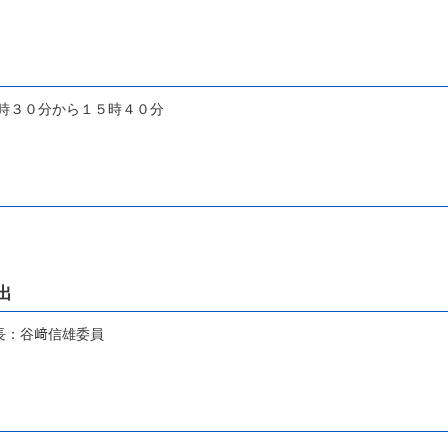
時３０分から１５時４０分
出
谷﨑信雄委員