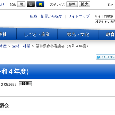
上げ
配色
文字サイズ
表示
組織・部署から探す
｜
サイトマップ
サイト内検索
福祉
しごと・産業
観光・文化
教育
水産
＞
森林・林業
＞
福井県森林審議会（令和４年度）
令和４年度）
ID
051658
議会