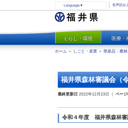
音声読み
Language
▼
くらし・環境
医療・
一覧
防災
ホーム
＞
しごと・産業
＞
県産品・農林
安全安心
消費・生活
水道・エネルギー
福井県森林審議会（
住まい・土地
環境問題・廃棄物対策・リサ
最終更新日
2022年12月23日
｜
ページ
イクル
まちづくり
交通・道路
令和４年度 福井県森林審
河川・砂防・港湾