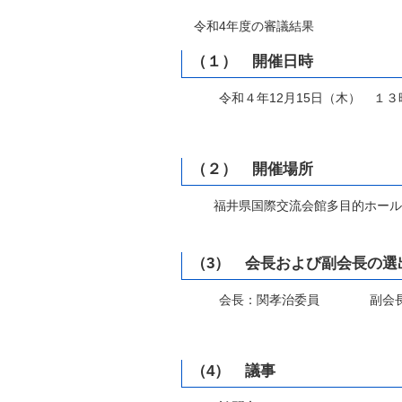
自然
令和4
年度の審議結果
（１） 開催日時
令和４年12月15日（木） １３
（２） 開催場所
福井県国際交流会館多目的ホール
（3） 会長および副会長の選
会長：関孝治委員 副会長：
（4） 議事