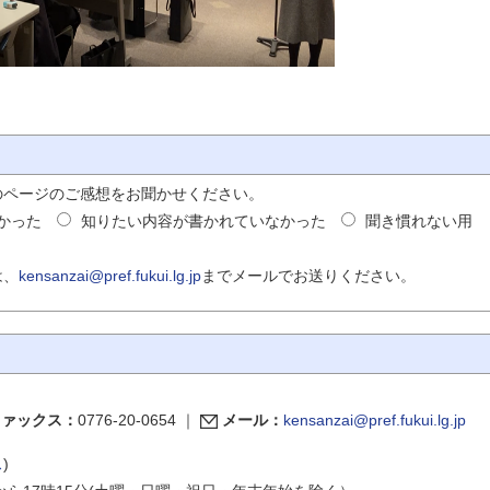
のページのご感想をお聞かせください。
かった
知りたい内容が書かれていなかった
聞き慣れない用
は、
kensanzai@pref.fukui.lg.jp
までメールでお送りください。
ファックス：
0776-20-0654
｜
メール：
kensanzai@pref.fukui.lg.jp
ス
)