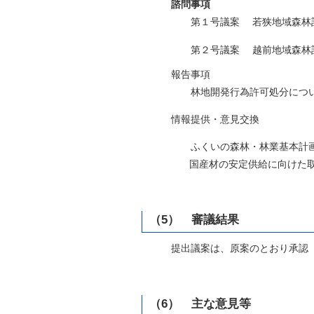
諮問事項
第１号議案 若狭地域森林計画
第２号議案 越前地域森林計画
報告事項
林地開発行為許可処分につ
情報提供・意見交換
ふくいの森林・林業基本計画の
国産材の安定供給に向けた取
（5） 審議結果
提出議案は、原案のとおり承認
（6） 主な意見等