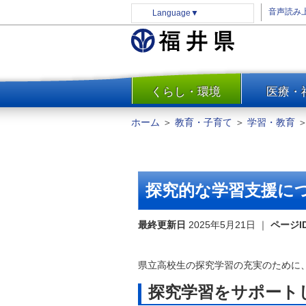
音声読み
Language
▼
くらし・環境
医療・
一覧
防災
ホーム
＞
教育・子育て
＞
学習・教育
安全安心
消費・生活
水道・エネルギー
探究的な学習支援に
住まい・土地
環境問題・廃棄物対策・リサ
最終更新日
2025年5月21日
｜
ページI
イクル
まちづくり
県立高校生の探究学習の充実のために
交通・道路
探究学習をサポート
河川・砂防・港湾