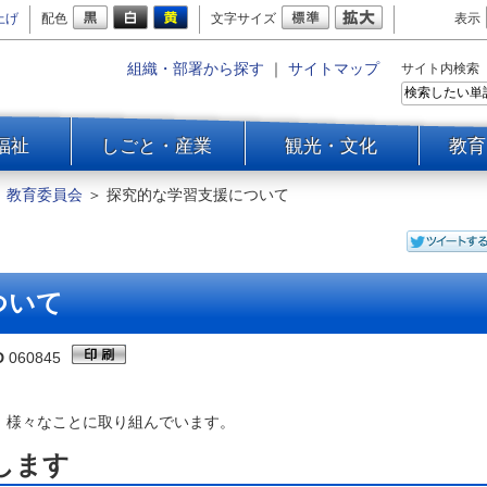
上げ
配色
文字サイズ
表示
組織・部署から探す
｜
サイトマップ
サイト内検索
福祉
しごと・産業
観光・文化
教育
＞
教育委員会
＞
探究的な学習支援について
ついて
D
060845
、様々なことに取り組んでいます。
します