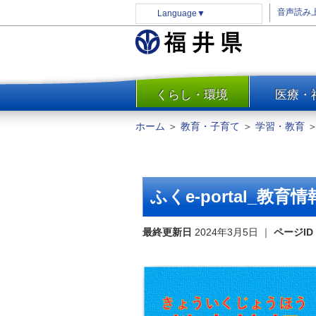
音声読み
Language
▼
くらし・環境
医療・
一覧
防災
ホーム
＞
教育・子育て
＞
学習・教育
安全安心
消費・生活
水道・エネルギー
ふくe-portal_教育
住まい・土地
環境問題・廃棄物対策・リサ
最終更新日
2024年3月5日
｜
ページID
イクル
まちづくり
交通・道路
河川・砂防・港湾