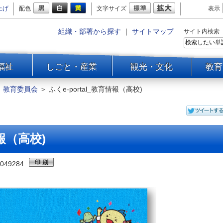
上げ
配色
文字サイズ
表示
組織・部署から探す
｜
サイトマップ
サイト内検索
福祉
しごと・産業
観光・文化
教育
＞
教育委員会
＞
ふくe-portal_教育情報（高校)
情報（高校)
049284