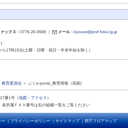
ファックス：
0776-20-0668
｜
メール：
kyousei@pref.fukui.lg.jp
ス
)
から17時15分(土曜・日曜・祝日・年末年始を除く）
＞
教育委員会
＞
ふくe-portal_教育情報（高校)
17番1号（
地図・アクセス
）
｜
各所属ＦＡＸ番号は右の組織一覧をご覧ください
シー
｜
プライバシーポリシー
｜
サイトマップ
｜
県庁フロアマップ