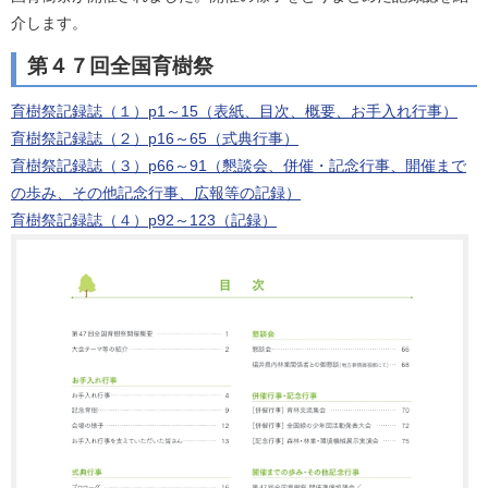
介します。
第４７回全国育樹祭
育樹祭記録誌（１）p1～15（表紙、目次、概要、お手入れ行事）
育樹祭記録誌（２）p16～65（式典行事）
育樹祭記録誌（３）p66～91（懇談会、併催・記念行事、開催まで
の歩み、その他記念行事、広報等の記録）
育樹祭記録誌（４）p92～123（記録）