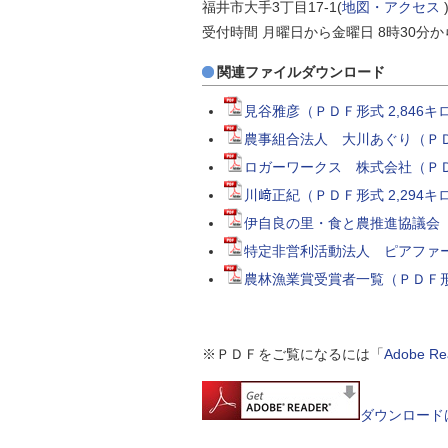
福井市大手3丁目17-1(
地図・アクセス
受付時間 月曜日から金曜日 8時30分
関連ファイルダウンロード
見谷雅彦（ＰＤＦ形式 2,846キ
農事組合法人 大川あぐり（ＰＤＦ
ロガーワークス 株式会社（ＰＤＦ
川﨑正紀（ＰＤＦ形式 2,294キ
伊自良の里・食と農推進協議会（Ｐ
特定非営利活動法人 ピアファーム
農林漁業賞受賞者一覧（ＰＤＦ形式
※ＰＤＦをご覧になるには「
Adobe 
ダウンロード