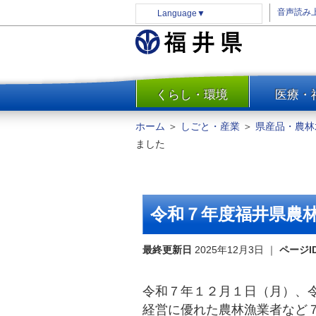
音声読み
Language
▼
くらし・環境
医療・
一覧
防災
ホーム
＞
しごと・産業
＞
県産品・農林
安全安心
ました
消費・生活
水道・エネルギー
住まい・土地
令和７年度福井県農
環境問題・廃棄物対策・リサ
イクル
最終更新日
2025年12月3日
｜
ページI
まちづくり
交通・道路
令和７年１２月１日（月）、
河川・砂防・港湾
経営に優れた農林漁業者など