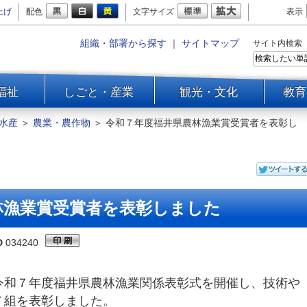
上げ
配色
文字サイズ
表示
組織・部署から探す
｜
サイトマップ
サイト内検索
福祉
しごと・産業
観光・文化
教育
水産
＞
農業・農作物
＞
令和７年度福井県農林漁業賞受賞者を表彰し
林漁業賞受賞者を表彰しました
D
034240
令和７年度福井県農林漁業関係表彰式を開催し、技術や
７組を表彰しました。