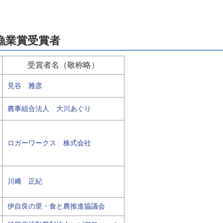
漁業賞受賞者
受賞者名（敬称略）
見谷 雅彦
農事組合法人 大川あぐり
ロガーワークス 株式会社
川﨑 正紀
伊自良の里・食と農推進協議会