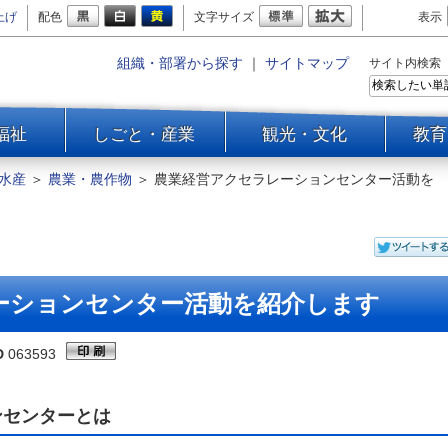
上げ
配色
文字サイズ
表示
組織・部署から探す
｜
サイトマップ
サイト内検索
福祉
しごと・産業
観光・文化
教育
水産
＞
農業・農作物
＞
農業経営アクセラレーションセンター活動を
ーションセンター活動を紹介します
D
063593
ンセンターとは