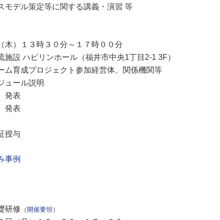
デル策定等に関する講義・演習 等
木）１３時３０分～１７時００分
 ハピリンホール（福井市中央1丁目2-1 3F）
育成プロジェクト参加経営体、関係機関等
ュール説明
発表
発表
授与
み事例
礎研修
（
開催要領
）