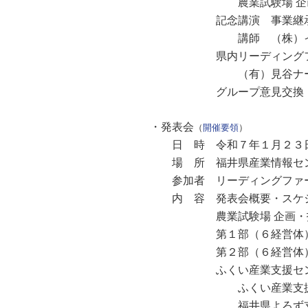
農業試験場 企画・指導
記念講演 事業継承・規模
講師 （株）イカリファー
県内リーディングファー
（有）見谷ナーセリー
グループ意見交換
・発表会
（
開催要領
）
日 時 令和７年１月２３日
場 所 福井県産業情報センター 
参加者 リーディングファーム
内 容 発表会概要・スケジ
農業試験場 企画・指導部
第１部（６経営体）発表
第２部（６経営体）発表
ふくい産業支援センター
ふくい産業支援センターOne
福井県よろず支援拠点 チ