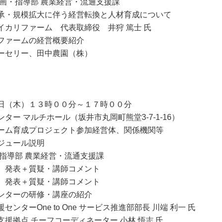
部 農業経営・流通支援課
拡大に伴う経営転換と人材育成について
ム 代表取締役 井狩 篤士 氏
ムの経営概要紹介
、田中農園（株）
（木）１３時００分～１７時００分
マルチホール（坂井市丸岡町熊堂3-7-1-16）
育成プロジェクト参加経営体、関係機関等
ュール説明
 農業経営・流通支援課
＋質疑・講師コメント
＋質疑・講師コメント
の研修・講座の紹介
 to One サービス推進部部長 川端 利一 氏
ーフコーディネーター 小林 悟志 氏