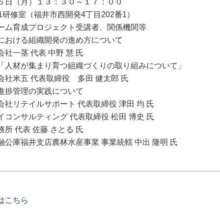
日（月）１３：３０～１７：００
修室（福井市西開発4丁目202番1）
育成プロジェクト受講者、関係機関等
おける組織開発の進め方について
表 中野 慧 氏
集まり育つ組織づくりの取り組みについて」
表取締役 多田 健太郎 氏
理の実践について
ポート 代表取締役 津田 均 氏
ング 代表取締役 松田 博史 氏
佐藤 さとる 氏
農林水産事業 事業統轄 中出 隆明 氏
はこちら