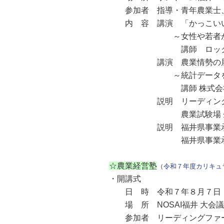
参加者 指導・青年農業士、
内 容 講演 「かっこいい
～女性や若者が輝く魅力的
講師 ロックファーム京都
講演 農業情勢の展望と
～統計データを用いた「
講師 株式会社三菱総合研
説明 リーディングファー
農業試験場 企画・指導
説明 福井県事業承継・引
福井県事業承継・引継ぎ
☆農業経営塾
（
令和７年度カリキュ
・開講式
日 時 令和７年８月７日（
場 所 NOSAI福井 大会議室（
参加者 リーディングファーム