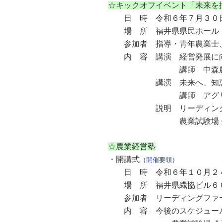
☆キックオフイベント「未来を
日 時 令和６年７月３０日
場 所 福井県県民ホール（福
参加者 指導・青年農業士、
内 容 講演 経営発展に向け
講師 中森農産（株） 
講演 未来へ、知恵と
講師 アグリコネクト（
説明 リーディングファー
農業試験場 企画・指導
☆農業経営塾
・開講式
（
開催要領
）
日 時 令和６年１０月２４
場 所 福井県繊協ビル６０２
参加者 リーディングファーム
内 容 今後のスケジュール