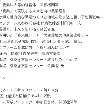
農業法人等の経営体、関係機関等
農業」で実現する未来志向の農業経営
な職場づくりと地域を巻き込む担い手連携戦略～
株式会社 代表取締役 村田 翔一 氏
、未来を切り拓く経営者像
将来推計」と「労働環境の他産業比較」～
究所 政策・経済センター 武川 翼 氏
ム育成に向けた取り組みについて
部 農業経営・流通支援課
継ぎ支援センターの取り組みについて
支援センター 佐藤 悟 氏
ラム
）
木）１３時００分～１７時００分
鯖江市横越町18-41-1 2階）
育成プロジェクト参加経営体、関係機関等