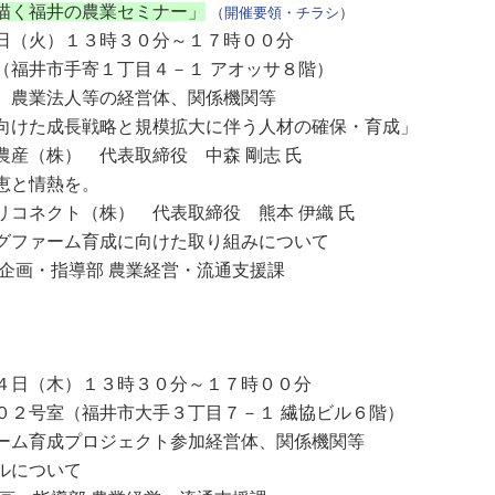
描く福井の農業セミナー」
（
開催要領・チラシ
）
（火）１３時３０分～１７時００分
井市手寄１丁目４－１ アオッサ８階）
農業法人等の経営体、関係機関等
た成長戦略と規模拡大に伴う人材の確保・育成」
代表取締役 中森 剛志 氏
情熱を。
株） 代表取締役 熊本 伊織 氏
ム育成に向けた取り組みについて
部 農業経営・流通支援課
日（木）１３時３０分～１７時００分
号室（福井市大手３丁目７－１ 繊協ビル６階）
育成プロジェクト参加経営体、関係機関等
について