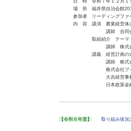
日 時 令和７年１２月１５
場 所 福井県自治会館201研
参加者 リーディングファーム
内 容 講演 農業経営体に
講師 合同会社一茎 代
取組紹介 テーマ「人材が
講師 株式会社米五 代
講義 経営計画の進捗管
講師 株式会社リテイルサ
株式会社ブイコンサルティ
大吉経営事務所 代表 
日本政策金融公庫福井支店
【令和６年度】
取り組み状況