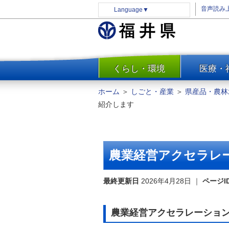
音声読み
Language
▼
くらし・環境
医療・
一覧
防災
ホーム
＞
しごと・産業
＞
県産品・農林
安全安心
紹介します
消費・生活
水道・エネルギー
住まい・土地
農業経営アクセラレ
環境問題・廃棄物対策・リサ
イクル
最終更新日
2026年4月28日
｜
ページI
まちづくり
交通・道路
農業経営アクセラレーショ
河川・砂防・港湾