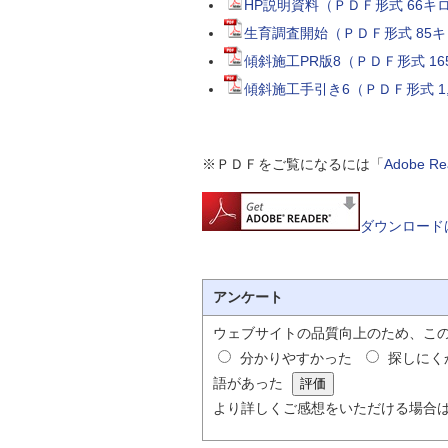
HP説明資料（ＰＤＦ形式 66キ
生育調査開始（ＰＤＦ形式 85
傾斜施工PR版8（ＰＤＦ形式 1
傾斜施工手引き6（ＰＤＦ形式 1
※ＰＤＦをご覧になるには「
Adobe 
ダウンロード
アンケート
ウェブサイトの品質向上のため、こ
分かりやすかった
探しにく
語があった
より詳しくご感想をいただける場合