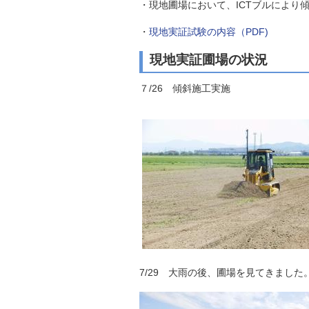
・現地圃場において、ICTブルにより
自然
・
現地実証試験の内容（PDF)
現地実証圃場の状況
７/26 傾斜施工実施
7/29 大雨の後、圃場を見てきました