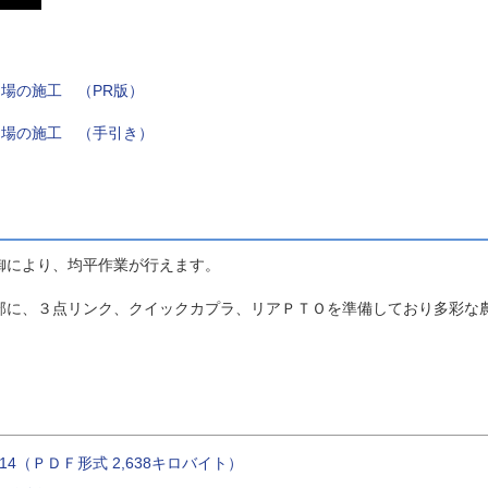
圃場の施工 （PR版）
圃場の施工 （手引き）
御により、均平作業が行えます。
部に、３点リンク、クイックカプラ、リアＰＴＯを準備しており多彩な
214（ＰＤＦ形式 2,638キロバイト）