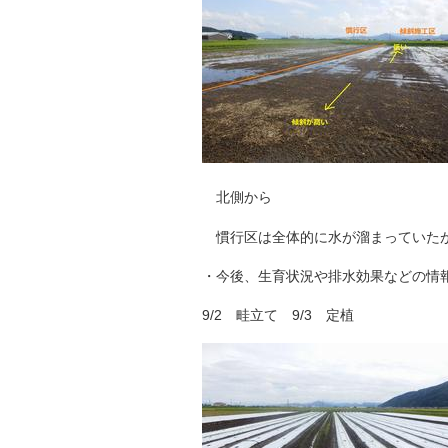
北側から 南
慣行区は全体的に水が溜まっていたが
・今後、生育状況や排水効果などの情
9/2 畦立て 9/3 定植