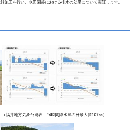
傾斜施工を行い、水田園芸における排水の効果について実証します。
。（福井地方気象台発表 24時間降水量の日最大値107㎜）