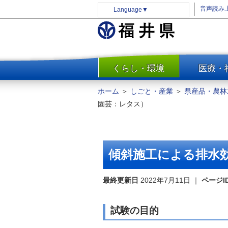
音声読み
Language
▼
くらし・環境
医療・
一覧
防災
ホーム
＞
しごと・産業
＞
県産品・農林
安全安心
園芸：レタス）
消費・生活
水道・エネルギー
住まい・土地
傾斜施工による排水
環境問題・廃棄物対策・リサ
イクル
最終更新日
2022年7月11日
｜
ページI
まちづくり
交通・道路
試験の目的
河川・砂防・港湾