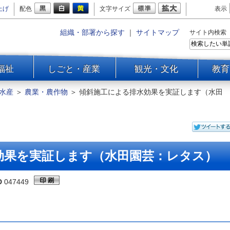
上げ
配色
文字サイズ
表示
組織・部署から探す
｜
サイトマップ
サイト内検索
福祉
しごと・産業
観光・文化
教育
水産
＞
農業・農作物
＞
傾斜施工による排水効果を実証します（水田
効果を実証します（水田園芸：レタス）
D
047449