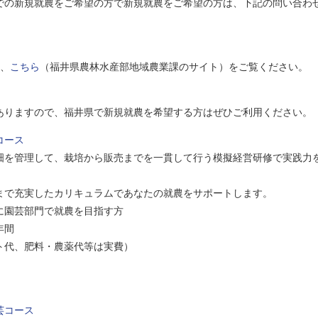
での新規就農をご希望の方で新規就農をご希望の方は、下記の問い合わ
、
こちら
（福井県農林水産部地域農業課のサイト）をご覧ください。
ありますので、福井県で新規就農を希望する方はぜひご利用ください。
コース
して、栽培から販売までを一貫して行う模擬経営研修で実践力
したカリキュラムであなたの就農をサポートします。
部門で就農を目指す方
間
肥料・農薬代等は実費）
芸コース