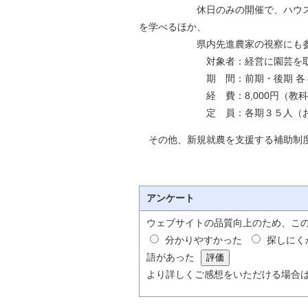
休日のみの開催で、ハウス・露地
を学べるほか、
県内先進農家の視察にも参加でき
対象者：経営に園芸を取り入れ
期 間：前期・後期 各４か月
経 費：8,000円（教科書代
定 員：各期３５人（おおむ
その他、新規就農を支援する補助制度
アンケート
ウェブサイトの品質向上のため、こ
分かりやすかった
探しにく
語があった
より詳しくご感想をいただける場合