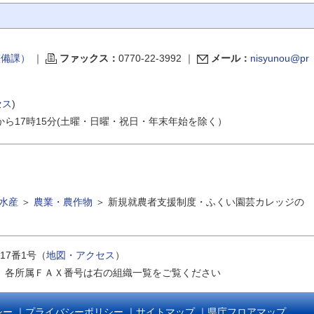
村整備課）
｜
ファックス：
0770-22-3992
｜
メール：
nisyunou@pr
セス
)
から17時15分(土曜・日曜・祝日・年末年始を除く）
水産
＞
農業・農作物
＞
新規就農者支援制度・ふくい園芸カレッジの
17番1号（
地図・アクセス
）
｜
各所属ＦＡＸ番号は右の組織一覧をご覧ください
シー
｜
プライバシーポリシー
｜
サイトマップ
｜
県庁フロアマップ