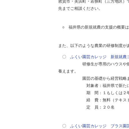
敦賀市・美浜町・若狭町（三方地区）
自然
先までご相談ください。
○ 福井県の新規就農の支援の概要は
また、以下のような農業の研修制度が
〇
ふくい園芸カレッジ 新規就農
研修生が専用のハウスや畑を管理
養えます。
園芸の基礎から経営戦略まで充実
対象者：福井県で新たに園芸
期 間：１もしくは２年
経 費：無料（テキスト代、
定 員：２０名
〇
ふくい園芸カレッジ プラス園