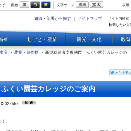
上げ
配色
文字サイズ
表示
組織・部署から探す
｜
サイトマップ
サイト内検索
福祉
しごと・産業
観光・文化
教育
水産
＞
農業・農作物
＞
新規就農者支援制度・ふくい園芸カレッジの
・ふくい園芸カレッジのご案内
ID
028555
ます。