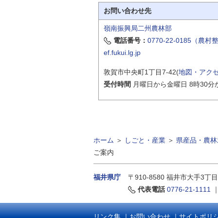
お問い合わせ先
嶺南振興局二州農林部
電話番号：
0770-22-0185（農
ef.fukui.lg.jp
敦賀市中央町1丁目7-42(
地図・アク
受付時間
月曜日から金曜日 8時30分
ホーム
＞
しごと・産業
＞
県産品・農林
ご案内
福井県庁
〒910-8580
福井市大手3丁目
代表電話
0776-21-1111
リンク集
｜
お問い合わせ
｜
サイトポリ