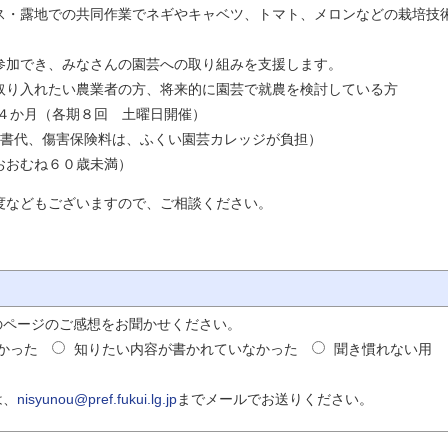
での共同作業でネギやキャベツ、トマト、メロンなどの栽培技
、みなさんの園芸への取り組みを支援します。
たい農業者の方、将来的に園芸で就農を検討している方
（各期８回 土曜日開催）
、傷害保険料は、ふくい園芸カレッジが負担）
ね６０歳未満）
などもございますので、ご相談ください。
のページのご感想をお聞かせください。
かった
知りたい内容が書かれていなかった
聞き慣れない用
は、
nisyunou@pref.fukui.lg.jp
までメールでお送りください。