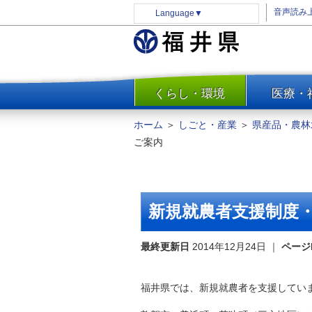
音声読み
Language
▼
くらし・環境
医療・
一覧
防災
ホーム
＞
しごと・産業
＞
県産品・農林
安全安心
ご案内
消費・生活
水道・エネルギー
住まい・土地
新規就農者支援制度
環境問題・廃棄物対策・リサ
イクル
最終更新日
2014年12月24日
｜
ページ
まちづくり
交通・道路
福井県では、新規就農者を支援してい
河川・砂防・港湾