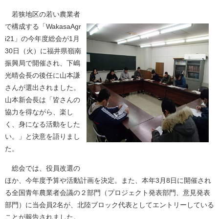
若狭地区の若い農業者
で構成する「WakasaAgr
i21」の今年度総会が1月
30日（火）に福井県嶺南
振興局で開催され、下嶋
光晴会長の後任に山本謙
さんが選出されました。
山本新会長は「皆さんの
協力を得ながら、楽し
く、身になる活動をした
い。」と決意を語りまし
た。
総会では、役員改選の
ほか、今年度予算や活動計画を決定。また、本年3月8日に開催され
る全国青年農業者会議の２部門（プロジェクト発表部門、意見発表
部門）に当会員2名が、北陸ブロック代表としてエントリーしている
ことが報告されました。