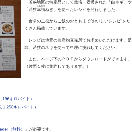
若狭地区の特産品として栽培・収穫された「白ネギ」や
しあわせ
「若狭
幸福
ねぎ」を使ったレシピを発行しました。
食卓の主役からご飯のおともまで“おいしいレシピ”をた
くさん掲載しています。
レシピは地元の農産物直売所でお求めいただけます。是
非、若狭のネギを使って料理に挑戦してください。
また、ページ下のＰＤＦからダウンロードができます。
（片面１枚に集約してあります。）
,196キロバイト）
1,258キロバイト）
Reader（無料）
」が必要です。