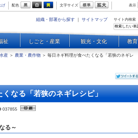
上げ
配色
文字サイズ
表示
組織・部署から探す
｜
サイトマップ
サイト内検索
福祉
しごと・産業
観光・文化
教育
水産
＞
農業・農作物
＞
毎日ネギ料理が食べたくなる「若狭のネギレ
たくなる「若狭のネギレシピ」
D
037855
なる～