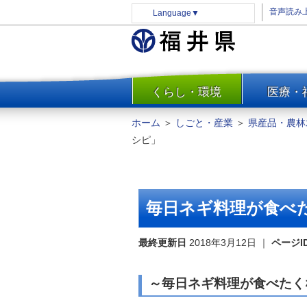
音声読み
Language
▼
くらし・環境
医療・
一覧
防災
ホーム
＞
しごと・産業
＞
県産品・農林
安全安心
シピ」
消費・生活
水道・エネルギー
住まい・土地
毎日ネギ料理が食べ
環境問題・廃棄物対策・リサ
イクル
最終更新日
2018年3月12日
｜
ページI
まちづくり
交通・道路
～毎日ネギ料理が食べたく
河川・砂防・港湾