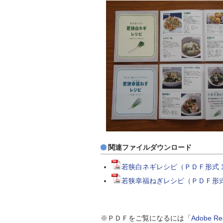
自然
関連ファイルダウンロード
若狭白ネギレシピ（ＰＤＦ形式 1
若狭幸福ねぎレシピ（ＰＤＦ形式 
※ＰＤＦをご覧になるには「
Adobe 