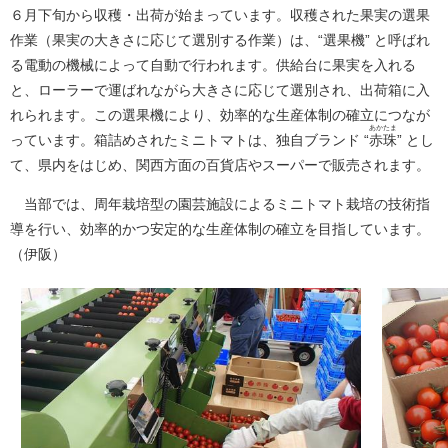
６月下旬から収穫・出荷が始まっています。収穫された果実の選果
作業（果実の大きさに応じて選別する作業）は、“選果機” と呼ばれ
る電動の機械によって自動で行われます。供給台に果実を入れる
と、ローラーで運ばれながら大きさに応じて選別され、出荷箱に入
れられます。この選果機により、効率的な生産体制の確立につなが
あかたま
っています。箱詰めされたミニトマトは、独自ブランド “
赤珠
” とし
て、県内をはじめ、関西方面の百貨店やスーパーで販売されます。
当部では、周年栽培型の園芸施設によるミニトマト栽培の技術指
導を行い、効率的かつ安定的な生産体制の確立を目指しています。
（伊阪）