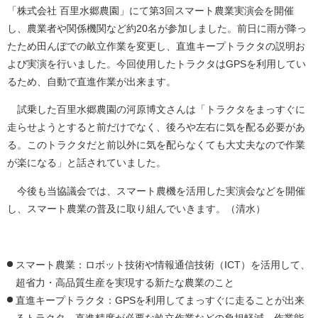
「株式会社 百里水郷農園」にて第3回スマート農業実演会を開催
し、農業者や関係機関など約20名が参加しました。前日に雨が降っ
たため田んぼでの畝立作業を変更し、直進キープトラクタの説明お
よび実演を行いました。今回使用したトラクタはGPSを利用してい
るため、自動で直進作業が出来ます。
試乗した百里水郷農園の河原博文さんは「トラクタをまっすぐに
走らせようとすると前だけでなく、後ろや左右に気を配る必要があ
る。このトラクタだと前以外に気を配らなくても大丈夫なので作業
が楽になる」と話されていました。
今後も当協議会では、スマート農機を活用した実演会などを開催
し、スマート農業の普及に取り組んでいきます。（清水）
スマート農業：ロボット技術や情報通信技術（ICT）を活用して、
超省力・高品質生産を実現する新たな農業のこと
直進キープトラクタ：GPSを利用してまっすぐに走ることが出来
るトラクタ。直進精度が必要な畝立作業などの負担軽減、作業能