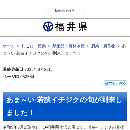
Language
▼
ホーム
＞
しごと・産業
＞
県産品・農林水産
＞
農業・農作物
＞
あ
ま～い 若狭イチジクの旬が到来しました！
最終更新日
2023年8月22日
ページID
053584
あま～い 若狭イチジクの旬が到来し
ました！
令和5年8月2日(水) 、JA福井県小浜支店にて、若狭イチジクの目揃