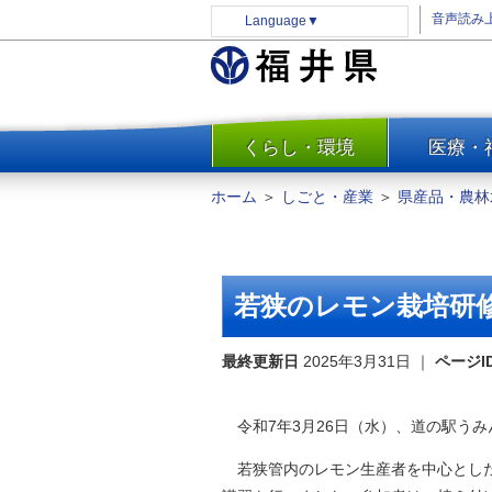
音声読み
Language
▼
くらし・環境
医療・
一覧
防災
ホーム
＞
しごと・産業
＞
県産品・農林
安全安心
消費・生活
水道・エネルギー
若狭のレモン栽培研
住まい・土地
環境問題・廃棄物対策・リサ
最終更新日
2025年3月31日
｜
ページI
イクル
まちづくり
令和7年3月26日（水）、道の駅う
交通・道路
若狭管内のレモン生産者を中心とした
河川・砂防・港湾