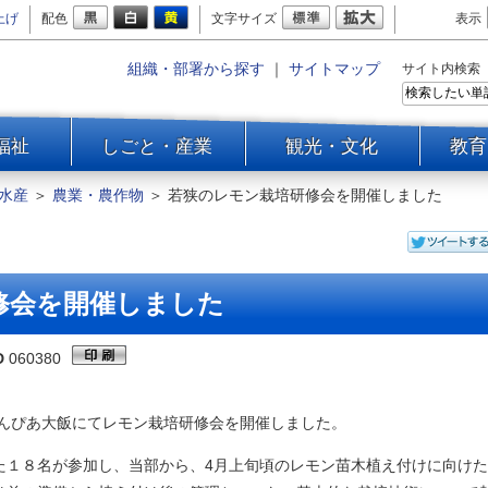
上げ
配色
文字サイズ
表示
組織・部署から探す
｜
サイトマップ
サイト内検索
福祉
しごと・産業
観光・文化
教育
水産
＞
農業・農作物
＞
若狭のレモン栽培研修会を開催しました
修会を開催しました
D
060380
みんぴあ大飯にてレモン栽培研修会を開催しました。
１８名が参加し、当部から、4月上旬頃のレモン苗木植え付けに向けた