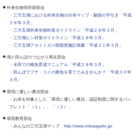
外来生物等対策部会
・
三方五湖における外来生物の分布マップ・駆除の手引き「平成
２８年３月」
・
三方五湖外来生物対策ガイドライン「平成２８年３月」
・
三方湖ヒシ対策ガイドライン「平成２８年３月」
・三方五湖アカミミガメ防除実施計画書「平成３１年３月」
湖と田んぼのつながり再生部会
・
水田での稚魚育成マニュアル「平成２８年３月」
・
田んぼでフナ・コイの稚魚を育ててみませんか？「平成３０年
３月」
環境に優しい農法部会
・お米を対象とした「環境に優しい農法」認証制度に関するパン
フレット
「（１）」
、
「（２）」
環境教育部会
・みんなの三方五湖マップ
http://www.mikatagoko.jp/