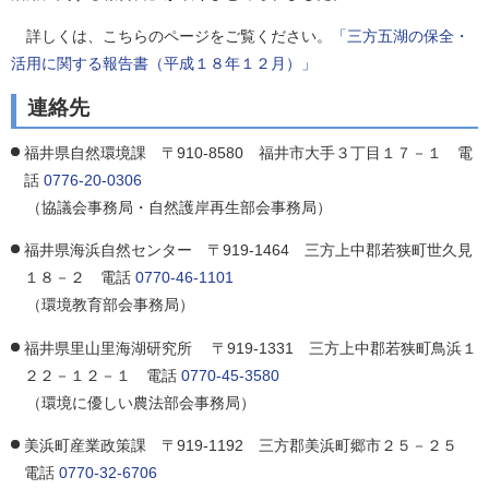
詳しくは、こちらのページをご覧ください。
「三方五湖の保全・
活用に関する報告書（平成１８年１２月）」
連絡先
福井県自然環境課 〒910-8580 福井市大手３丁目１７－１ 電
話
0776-20-0306
（協議会事務局・自然護岸再生部会事務局）
福井県海浜自然センター 〒919-1464 三方上中郡若狭町世久見
１８－２ 電話
0770-46-1101
（環境教育部会事務局）
福井県里山里海湖研究所 〒919-1331 三方上中郡若狭町鳥浜１
２２－１２－１ 電話
0770-45-3580
（環境に優しい農法部会事務局）
美浜町産業政策課 〒919-1192 三方郡美浜町郷市２５－２５
電話
0770-32-6706