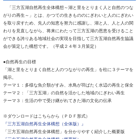
「三方五湖自然再生全体構想～湖と里をとりまく人と自然のつな
がりの再生～」とは、かつての生きもののにぎわいと人のにぎわい
を取り戻すため、先人の知恵を努力に感謝し、湖と人、人と人の関
わりを見直しながら、将来にわたって三方五湖の恩恵を受けること
ができる誇りある地域社会の実現を目指して三方五湖自然再生協議
会が策定した構想です。（平成２４年３月策定）
●自然再生の目標
「湖と里をとりまく自然と人のつながりの再生」を柱に３テーマを
掲示。
テーマ１：多様な魚介類がすみ、水鳥が羽ばたく水辺の再生と保全
テーマ２：「三方五湖」の自然を活かした地域のにぎわい再生
テーマ３：生活の中で受け継がれてきた湖の文化の伝承
※ダウンロードはこちらから（ＰＤＦ形式）
『三方五湖自然再生全体構想（全体版）』
「三方五湖自然再生全体構想」を分かりやすく紹介した概要版