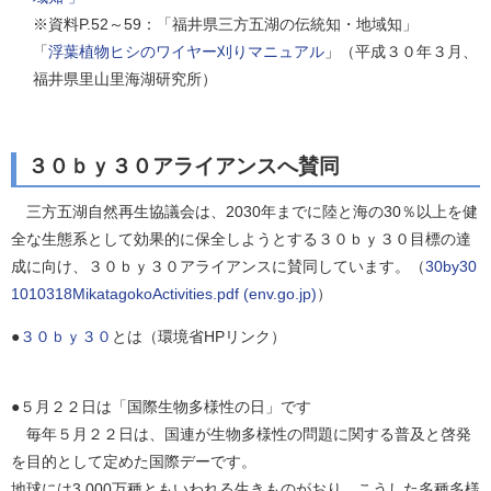
※資料P.52～59：「福井県三方五湖の伝統知・地域知」
「
浮葉植物ヒシのワイヤー刈りマニュアル
」（平成３０年３月、
福井県里山里海湖研究所）
３０ｂｙ３０アライアンスへ賛同
三方五湖自然再生協議会は、2030年までに陸と海の30％以上を健
全な生態系として効果的に保全しようとする３０ｂｙ３０目標の達
成に向け、３０ｂｙ３０アライアンスに賛同しています。（
30by30
1010318MikatagokoActivities.pdf (env.go.jp)
）
●
３０ｂｙ３０
とは（環境省HPリンク）
●５月２２日は「国際生物多様性の日」です
毎年５月２２日は、国連が生物多様性の問題に関する普及と啓発
を目的として定めた国際デーです。
地球には3,000万種ともいわれる生きものがおり、こうした多種多様