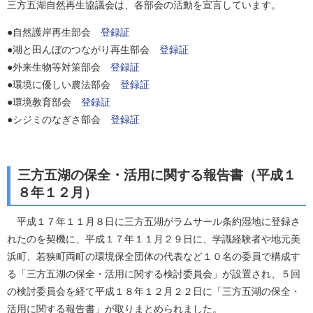
三方五湖自然再生協議会は、各部会の活動を宣言しています。
●自然護岸再生部会
登録証
●湖と田んぼのつながり再生部会
登録証
●外来生物等対策部会
登録証
●環境に優しい農法部会
登録証
●環境教育部会
登録証
●シジミのなぎさ部会
登録証
三方五湖の保全・活用に関する報告書（平成１
８年１２月）
平成１７年１１月８日に三方五湖がラムサール条約湿地に登録さ
れたのを契機に、平成１７年１１月２９日に、学識経験者や地元美
浜町、若狭町両町の環境保全団体の代表など１０名の委員で構成す
る「三方五湖の保全・活用に関する検討委員会」が設置され、５回
の検討委員会を経て平成１８年１２月２２日に「三方五湖の保全・
活用に関する報告書」が取りまとめられました。