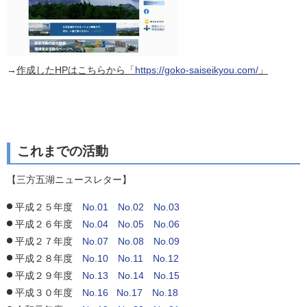
→
作成したHPはこちらから「
https://goko-saiseikyou.com/
」
これまでの活動
【三方五湖ニュースレター】
平成２５年度
No.01
No.02
No.03
平成２６年度
No.04
No.05
No.06
平成２７年度
No.07
No.08
No.09
平成２８年度
No.10
No.11
No.12
平成２９年度
No.13
No.14
No.15
平成３０年度
No.16
No.17
No.18