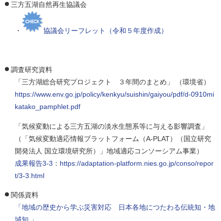
三方五湖自然再生協議会
・
協議会リーフレット（令和５年度作成）
調査研究資料
「三方湖総合研究プロジェクト
３年間のまとめ」 （環境省）
https://www.env.go.jp/policy/kenkyu/suishin/gaiyou/pdf/d-0910mi
katako_pamphlet.pdf
「気候変動による三方五湖の淡水生態系等に与える影響調査」
（「気候変動適応情報プラットフォーム（A-PLAT）（国立研究
開発法人 国立環境研究所）」地域適応コンソーシアム事業）
成果報告3-3：https://adaptation-platform.nies.go.jp/conso/repor
t/3-3.html
関係資料
「地域の歴史から学ぶ災害対応 日本各地につたわる伝統知・地
域知 」