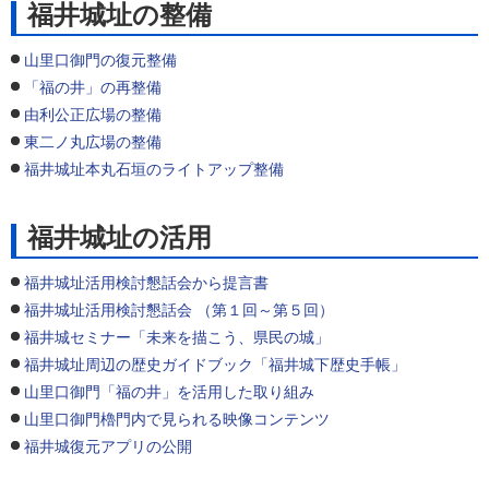
福井城址の整備
山里口御門の復元整備
「福の井」の再整備
由利公正広場の整備
東二ノ丸広場の整備
福井城址本丸石垣のライトアップ整備
福井城址の活用
福井城址活用検討懇話会から提言書
福井城址活用検討懇話会 （第１回～第５回）
福井城セミナー「未来を描こう、県民の城」
福井城址周辺の歴史ガイドブック「福井城下歴史手帳」
山里口御門「福の井」を活用した取り組み
山里口御門櫓門内で見られる映像コンテンツ
福井城復元アプリの公開