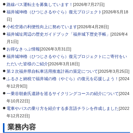
路線バス運転士を募集しています！
[2026年7月27日]
福井城坤櫓（ひつじさるやぐら）復元プロジェクト
[2026年5月18
日]
小松空港の利便性向上に努めています
[2026年4月28日]
福井城址周辺の歴史ガイドブック「福井城下歴史手帳」
[2026年4
月1日]
お得なきっぷ情報
[2026年3月31日]
福井城坤櫓（ひつじさるやぐら）復元プロジェクトにご寄付をい
ただいた皆様のご紹介
[2026年3月18日]
第２次福井県自転車活用推進計画の策定について
[2025年3月25日]
ふるさと納税で福井城の櫓（やぐら）の復元を応援しよう！
[2024
年12月9日]
一乗谷朝倉氏遺跡を巡るサイクリングコースの紹介について
[2024
年10月22日]
電車やバスの乗り方を紹介する多言語チラシを作成しました
[2022
年12月22日]
業務内容