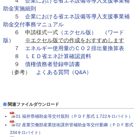
４
企業における省エネ設備等導入支援事業補
助金実施細則
５
企業における省エネ設備等導入支援事業補
助金交付事務マニュアル
６ 申請様式一式
（エクセル版）
（
ワード
版
）
※エクセル版での作成をおすすめします
７
エネルギー使用量のＣＯ２排出量換算表
８
ＬＥＤ省エネ計算確認資料
９
債権債務者登録申請書
（参考）
よくある質問（Q&A）
関連ファイルダウンロード
01 福井県補助金等交付規則（ＰＤＦ形式 1,722キロバイト）
02 産業労働部産業技術課所管補助金等交付要綱（ＰＤＦ形式
334キロバイト）