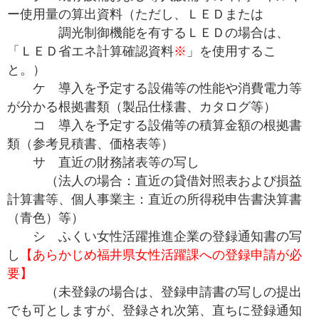
ー使用量の算出資料（ただし、ＬＥＤまたは
調光制御機能を有するＬＥＤの場合は、
「ＬＥＤ省エネ計算確認資料
※
」を使用するこ
と。）
ケ 導入を予定する設備等の性能や消費電力等
が分かる根拠書類（製品仕様書、カタログ等）
コ 導入を予定する設備等の積算金額の根拠書
類（参考見積書、価格表等）
サ 直近の財務諸表等の写し
（
法人の場合：直近の貸借対照表および損益
計算書等、個人事業主：直近の所得税申告書決算書
（青色）等）
シ ふくい女性活躍推進企業の登録通知書の写
し
【あらかじめ福井県女性活躍課への登録申請が必
要】
（未登録の場合は、登録申請書の写しの提出
でも可としますが、登録され次第、直ちに登録通知