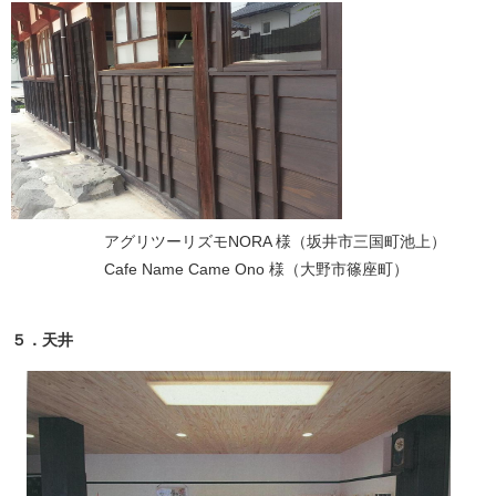
アグリツーリズモNORA 様（坂井市三国町池上）
Cafe Name Came Ono 様（大野市篠座町）
５．天井