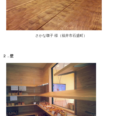
さかな囃子 様（福井市石盛町）
２．壁