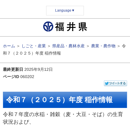
Language
▼
ホーム
＞
しごと・産業
＞
県産品・農林水産
＞
農業・農作物
＞
令
和７（２０２５）年度 稲作情報
最終更新日
2025年9月12日
ページID
060202
令和７（２０２５）年度 稲作情報
令和７年度の水稲・雑穀（麦・大豆・そば）の生育
状況および、