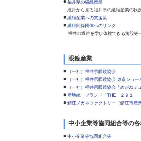
福井県の繊維産業
統計から見る福井県の繊維産業の状
繊維産業への支援策
繊維関係団体へのリンク
福井の繊維を学び体験できる施設等
眼鏡産業
（
一社）福井県眼鏡協会
（一社）福井県眼鏡協会 東京ショー
（一社）福井県眼鏡協会「めがねミ
産地統一ブランド「THE ２９１」
鯖江メガネファクトリー（鯖江市産
中小企業等協同組合等の
中小企業等協同組合等