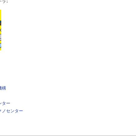
ラ↓
機構
ンター
クノセンター