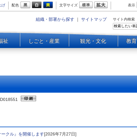
上げ
配色
文字サイズ
表示
組織・部署から探す
｜
サイトマップ
サイト内検索
福祉
しごと・産業
観光・文化
教育
D018551
サークル』を開催します
[2026年7月27日]