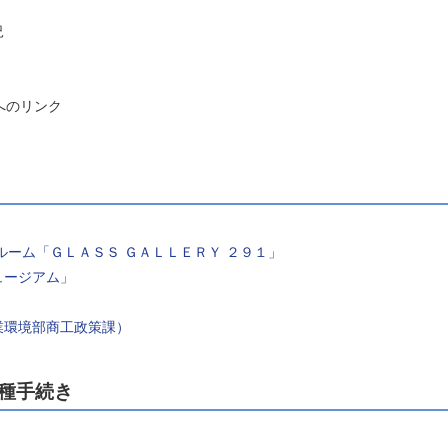
況
へのリンク
ルーム「ＧＬＡＳＳ ＧＡＬＬＥＲＹ ２９１」
ュージアム」
業環境部商工政策課）
各種手続き