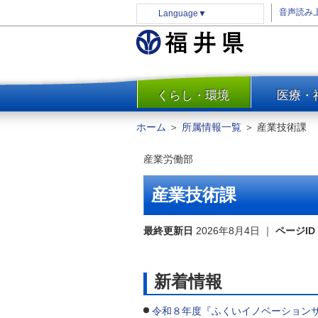
音声読み
Language
▼
くらし・環境
医療・
一覧
防災
ホーム
＞
所属情報一覧
＞
産業技術課
安全安心
産業労働部
消費・生活
水道・エネルギー
産業技術課
住まい・土地
環境問題・廃棄物対策・リサ
最終更新日
2026年8月4日
｜
ページID
イクル
まちづくり
新着情報
交通・道路
河川・砂防・港湾
令和８年度『ふくいイノベーション