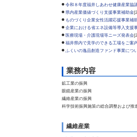
令和８年度福井しあわせ健康産業協議
自然
県内産業価値づくり支援事業補助金
[
ものづくり企業女性活躍応援事業補
企業における省エネ設備等導入支援
医療現場・介護現場等ニーズ発表会
[
福井県内で見学のできる工場をご案
ふくいの逸品創造ファンド事業につ
業務内容
鉱工業の振興
眼鏡産業の振興
繊維産業の振興
科学技術振興施策の総合調整および推
繊維産業