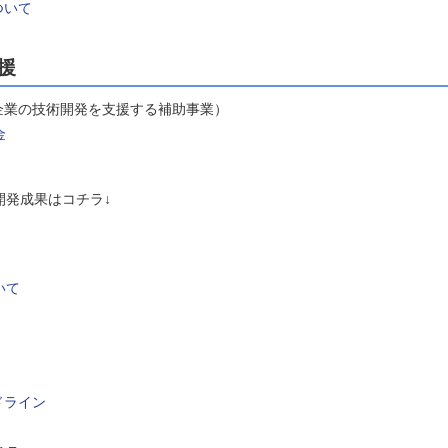
ついて
援
企業の技術開発を支援する補助事業）
金
発成果はコチラ↓
いて
」
ドライン