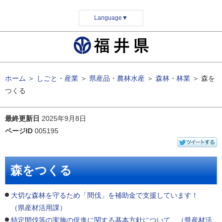
Language
▼
ホーム
＞
しごと・産業
＞
県産品・農林水産
＞
森林・林業
＞
森を
つくる
最終更新日
2025年9月8日
ページID
005195
森をつくる
大切な森林を守るため「間伐」を補助金で支援しています！
（県産材活用課）
特定間伐等の実施の促進に関する基本方針について （県産材活