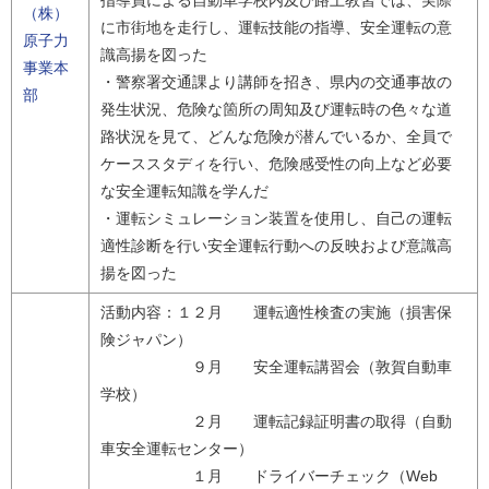
指導員による自動車学校内及び路上教習では、実際
（株）
に市街地を走行し、運転技能の指導、安全運転の意
原子力
識高揚を図った
事業本
・警察署交通課より講師を招き、県内の交通事故の
部
発生状況、危険な箇所の周知及び運転時の色々な道
路状況を見て、どんな危険が潜んでいるか、全員で
ケーススタディを行い、危険感受性の向上など必要
な安全運転知識を学んだ
・運転シミュレーション装置を使用し、自己の運転
適性診断を行い安全運転行動への反映および意識高
揚を図った
活動内容：１２月 運転適性検査の実施（損害保
険ジャパン）
９月 安全運転講習会（敦賀自動車
学校）
２月 運転記録証明書の取得（自動
車安全運転センター）
１月 ドライバーチェック（Web