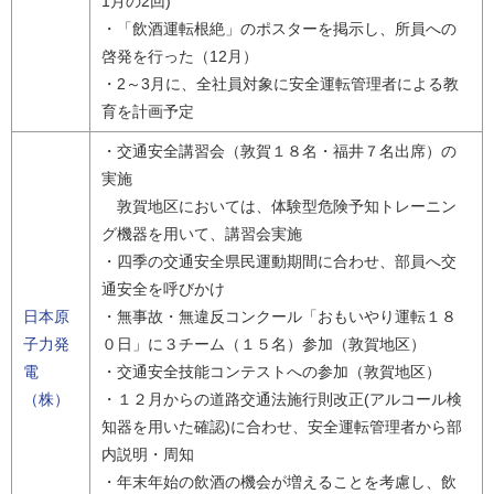
1月の2回)
・「飲酒運転根絶」のポスターを掲示し、所員への
啓発を行った（12月）
・2～3月に、全社員対象に安全運転管理者による教
育を計画予定
・交通安全講習会（敦賀１８名・福井７名出席）の
実施
敦賀地区においては、体験型危険予知トレーニン
グ機器を用いて、講習会実施
・四季の交通安全県民運動期間に合わせ、部員へ交
通安全を呼びかけ
日本原
・無事故・無違反コンクール「おもいやり運転１８
子力発
０日」に３チーム（１５名）参加（敦賀地区）
電
・交通安全技能コンテストへの参加（敦賀地区）
（株）
・１２月からの道路交通法施行則改正(アルコール検
知器を用いた確認)に合わせ、安全運転管理者から部
内説明・周知
・年末年始の飲酒の機会が増えることを考慮し、飲