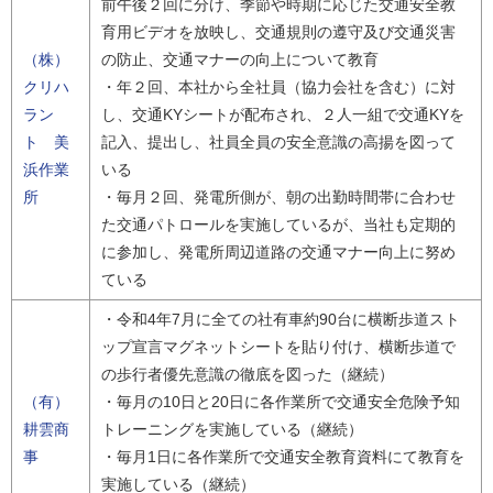
前午後２回に分け、季節や時期に応じた交通安全教
育用ビデオを放映し、交通規則の遵守及び交通災害
（株）
の防止、交通マナーの向上について教育
クリハ
・年２回、本社から全社員（協力会社を含む）に対
ラン
し、交通KYシートが配布され、２人一組で交通KYを
ト 美
記入、提出し、社員全員の安全意識の高揚を図って
浜作業
いる
所
・毎月２回、発電所側が、朝の出勤時間帯に合わせ
た交通パトロールを実施しているが、当社も定期的
に参加し、発電所周辺道路の交通マナー向上に努め
ている
・令和4年7月に全ての社有車約90台に横断歩道スト
ップ宣言マグネットシートを貼り付け、横断歩道で
の歩行者優先意識の徹底を図った（継続）
（有）
・毎月の10日と20日に各作業所で交通安全危険予知
耕雲商
トレーニングを実施している（継続）
事
・毎月1日に各作業所で交通安全教育資料にて教育を
実施している（継続）