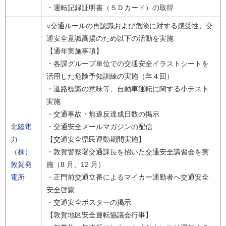
・運転記録証明書（ＳＤカード）の取得
○交通ルールの再認識および危険に対する感受性、交
通安全意識高揚のため以下の活動を実施
【通年実施事項】
・各課グループ単位での交通安全イラストシートを
活用した危険予知訓練の実施（年４回）
・道路標識の意味等、自動車運転に関する小テスト
実施
・交通事故・無違反達成日数の掲示
北陸電
・交通安全メールマガジンの配信
力
【交通安全県民運動期間実施】
（株）
・敦賀警察署交通課長を招いた交通安全講習会を実
敦賀発
施（8 月、12 月）
電所
・正門前交通立番によるマイカー通勤者へ交通安全
安全啓蒙
・交通安全ポスターの掲示
【敦賀地区安全運転協議会行事】