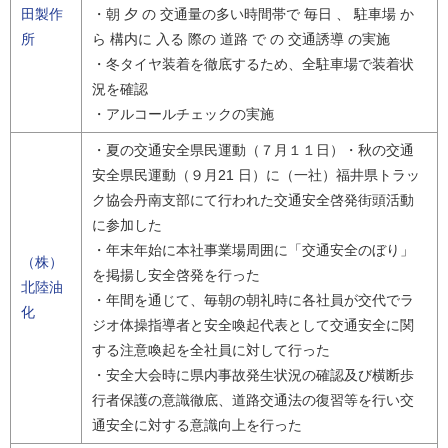
田製作
・朝 夕 の 交通量の多い時間帯で 毎日 、 駐車場 か
所
ら 構内に 入る 際の 道路 で の 交通誘導 の実施
・冬タイヤ装着を徹底するため、全駐車場で装着状
況を確認
・アルコールチェックの実施
・夏の交通安全県民運動（７月１１日）・秋の交通
安全県民運動（９月21 日）に（一社）福井県トラッ
ク協会丹南支部にて行われた交通安全啓発街頭活動
に参加した
・年末年始に本社事業場周囲に「交通安全のぼり」
（株）
を掲揚し安全啓発を行った
北陸油
・年間を通じて、毎朝の朝礼時に各社員が交代でラ
化
ジオ体操指導者と安全喚起代表として交通安全に関
する注意喚起を全社員に対して行った
・安全大会時に県内事故発生状況の確認及び横断歩
行者保護の意識徹底、道路交通法の復習等を行い交
通安全に対する意識向上を行った