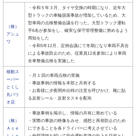
・令和５年３月、タイヤ交換の時期になり、近年大
型トラックの車輪脱落事故が増加しているため、大
型車両の点検整備会議を行った。大型トラック運転
（株）
手6名が参加をし、確実な保守管理整備に努めるよう
アシュ
周知をした
ワ
・令和5年12月、定例会議にて冬期になり車両不具合
による事故防止のため、従業員12名参加により車両
全車整備点検を実施した
移動ス
・月 1 回の車両点検の実施
ーパー
・事故事例の情報を本部と共有する
とくし
・お客様に夕夜間外出時の注意を呼びかけ、靴に貼
丸パリ
る反射シール・反射タスキを配布
オ店
・事故事例を掲示し、情報の共有に努めている
（株）
・実際の事故の映像をみせ、感想と再発防止のため
Ａｃｅ
にできることを各ドライバーに考えさせている
Ｌｉｎ
・外部講師を招いて安全運転意識の向上を目的とし