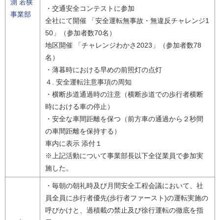
測 若狭
・交通安全コンテストに参加
事業部
全社にて開催 「安全運転無事故・無違反チャレンジ1
50」（参加者数70名）
地区開催 「チャレンジわかさ2023」（参加者数78
名）
・薄暮時における早めの前照灯の点灯
４. 安全運転注意事項の周知
・横断歩道通過時の注意（横断歩道での歩行者横断
時における車の停止）
・安全な車間距離を保つ（前方車の通過から２秒間
の車間距離を保持する）
車内に表示 添付１
※上記活動について事業部長以下全従業員で参加実
施した。
・毎朝の朝礼時及び月間安全工程会議において、社
員全員に歩行者優先(歩行者ファースト)の運転実施の
呼びかけと、過積載の禁止及び徐行運転の徹底を指