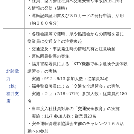
・社員、協力会社社員へ交通安全や事故防止に関す
る情報の発信（随時）
・運転記録証明書及びＳＤカードの発行申請、活用
（約２８０名分）
・各種会議等で随時、県や協議会からの情報を基に
従業員に交通安全の注意喚起
・交通違反・事故発生時の情報共有と注意喚起
・運転同乗指導の実施
・福井警察署員による「KTY機器で学ぶ危険予測体験
北陸電
講習会」の実施
力
実施：9/12～9/13 参加人数：従業員34名
（株）
・福井警察署員による「交通安全講習会」の実施
福井支
実施：２回（7/18～7/19）参加人数：従業員約180
店
名
・当年度入社社員対象の「交通安全教育」の実施
実施：11/7 参加人数：従業員23名
・安全運転管理者協議会主催のチャレンジ１６５活
動への参加