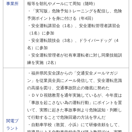
事業所
報等を朝礼やメールにて周知（随時）
・「実写版」危険予知トレーニングを配信し、危険
予測ポイントを身に付ける（年4回）
・安全運転講習会（1名）、安全運転管理者講習会
（1名）に参加
・安全運転競技会（3名）、ドライバードッグ（4
名）に参加
・安全運転管理者が社有車運転者に対し同乗技能訓
練を実施（2名）
・福井県民安全課からの「交通安全メールマガジ
ン」を従業員全員にメール発信して、安全運転意識
の高揚を図り、交通事故防止の徹底に努めた
・ＤＶＤ視聴教育を通年実施しているが、今年度は
「事故を起こさない為の運転行動」にポイントを置
いて、実際に起きた事故事例より危険認知・判断し
て行動することで危険回避の方法を学んだ
関電プ
・自動車学校（敦賀、小浜）にて研修依頼をして、
ラント