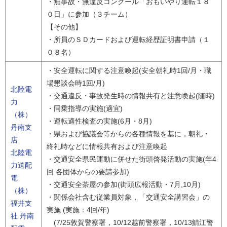
・無事故・無違反コンクール「おもいやり運転１８
０日」に参加（３チーム）
【その他】
・所員のＳＤカードおよび運転経歴証明書申請（１
０８名）
・安全運転に関する注意喚起(安全朝礼時1回/月・職
場懇談会時1回/月)
北陸電
・交通違反・事故発生時の情報共有と注意喚起(随時)
力
・同乗指導の実施(適宜)
（株）
・運転適性検査の実施(6月・8月)
丹南支
・県および協議会等からの各種情報を基に，朝礼・
店
終礼時などに情報共有および注意喚起
北陸電
・交通安全県民運動に併せた街頭啓発活動の実施(年4
力送配
回 各団体からの要請参加)
電
・交通安全茶屋の参加(街頭広報活動・7月,10月)
（株）
・関係会社含む従業員対象，「交通安全講習会」の
福井支
実施 (実施：4回/年)
社 丹南
(7/25敦賀警察署，10/12越前警察署，10/13鯖江警