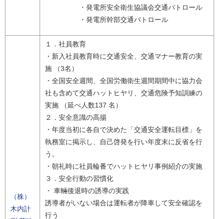
・発電所安全衛生協議会交通パトロール
・発電所幹部交通パトロール
１．社員教育
・新入社員教育時に交通安全、交通マナー教育の実
施 （3名）
・全国安全週間、全国労働衛生週間期間中に協力会
社も含めて交通ハットヒヤリ、交通危険予知訓練の
実施 （延べ人数137 名）
２．安全意識の高揚
・年度当初に各自で決めた「交通安全運転目標」を
執務室に掲示し、自己啓発を行い年度末に反省を行
う。
・朝礼時に社員輪番でハットヒヤリ事例紹介の実施
３．安全行動の習慣化
・ 車輛後退時の誘導の実践
（株）
誘導者がいない場合は運転者が降車して安全確認を
木内計
行う