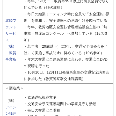
・毎年、SDカード取得率95％以上に所員全員で取り
組んでいる（69名取得）
・毎日の始業ミーティング時に全員で「安全運転5原
北陸プ
則」を唱和し、安全運転への意識付けを図っている
ラント
・毎年、敦賀地区安全運転管理者協議会主催の「無
サービ
事故・無違反コンクール」へ参加している（15名参
ス
加）
（株）
・若年者（29歳以下）に対し、交通安全研修会を当
敦賀
社にて実施し事故防止に努めている（10名参加）
事業所
・年末の交通安全県民運動に合わせ、交通安全DVD
の視聴を行った
・10月10日、12月11日発電所主催の交通安全講習会
に参加した（敦賀警察署交通課講義）
＜製造業＞
・飲酒運転根絶立哨
（株）
・交通安全県民運動期間中の学童見守り活動
アイシ
・毎日の交通安全唱和
ン福井