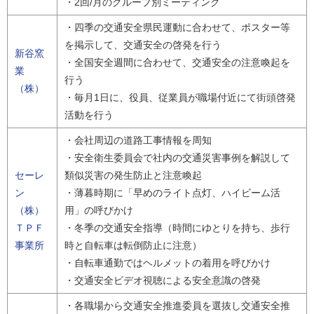
・2回/月のグループ別ミーティング
・四季の交通安全県民運動に合わせて、ポスター等
を掲示して、交通安全の啓発を行う
新谷窯
・全国安全週間に合わせて、交通安全の注意喚起を
業
行う
（株）
・毎月1日に、役員、従業員が職場付近にて街頭啓発
活動を行う
・会社周辺の道路工事情報を周知
・安全衛生委員会で社内の交通災害事例を解説して
セーレ
類似災害の発生防止と注意喚起
ン
・薄暮時期に「早めのライト点灯、ハイビーム活
（株）
用」の呼びかけ
ＴＰＦ
・冬季の交通安全指導（時間にゆとりを持ち、歩行
事業所
時と自転車は転倒防止に注意）
・自転車通勤ではヘルメットの着用を呼びかけ
・交通安全ビデオ視聴による安全意識の啓発
・各職場から交通安全推進委員を選抜し交通安全推