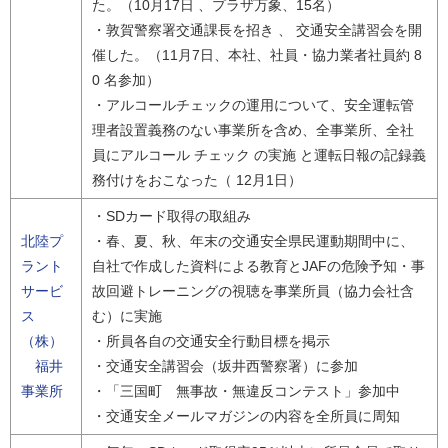
た。（10月17日 、プラザ万象、15名）
・敦賀警察署交通課長を招き 、 交通安全講習会を開
催した。（11月7日、本社、社員・協力業者社員約 8
0 名参加）
・アルコールチェックの運用について、安全運転管
理者設置義務のない事業所を含め、全事業所、全社
員にアルコール チェック の実施 と運転日報の記録義
務付けをおこなった（ 12月1日）
・SDカード取得の取組み
北陸プ
・春、夏、秋、年末の交通安全県民運動期間中に、
ラント
自社で作成した資料による教育とJAFの危険予知・事
サービ
故回避トレーニングの視聴を事業所員（協力会社含
ス
む）に実施
（株）
・所員各自の交通安全行動目標を掲示
福井
・交通安全講習会（坂井西警察署）に参加
事業所
・「三国町 無事故・無違反コンテスト」参加中
・交通安全メールマガジンの内容を全所員に周知