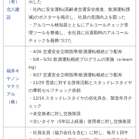
（有）
示した
北八建
・社内に安全運転(高齢者交通安全推進、飲酒運転撲
設
滅)のポスターを掲示し、社員の意識向上を図った
・アルコール検知器とともにアルコールチェック管
理ツールを整備し、全社員に出退勤時のアルコール
チェックを義務づけた
・4/26 交通安全立哨指導/飲酒運転根絶ビラ配布
・5/8～5/31 飲酒運転根絶プログラムの実施（e-learn
ing）
福井キ
・9/27 交通安全立哨指導/飲酒運転根絶ビラ配布
ヤノン
・11/29 雪道に対する啓発活動とスタッドレスタイヤ
マテリ
の摩耗セルフチェック依頼
アル
・12/14 スタッドレスタイヤの劣化具合、製造年月チ
（株）
ェック
⇒未交換者に対し交換推奨
⇒古いタイヤ（5年以上経過）使用者に対し交換推奨
・社員全員（協力会社を含む）に対し、毎月１回午