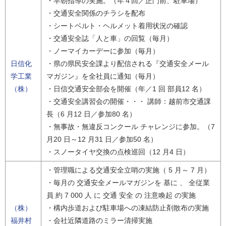
・早朝指導の実施。（年４回／正門前、駐車場）
・交通安全関係のチラシを配布
・シートベルト・ヘルメット着用状況の確認
・交通安全誌「人と車」の回覧（毎月）
・ノーマイカーデーに参加（毎月）
日信化
・県の県民安全課より配信される『交通安全メール
学工業
マガジン』を全社員に通知（毎月）
（株）
・日信交通安全部会を開催（年／1 回 部員12 名）
・交通安全講習会の開催・・・ 講師：越前市交通課
長（6 月12 日／参加80 名）
・無事故・無違反コンクール チャレンジに参加。（7
月20 日～12 月31 日／参加50 名）
・スノータイヤ交換の点検巡回（12 月4 日）
・管理職による交通安全立哨の実施（ 5 月～ 7 月）
・毎月の 交通安全メールマガジンを 基に 、 全従業
員 約 7 000 人 に 交通 安全 の 注意喚起 の実施
（株）
・構内歩道および駐車場への凍結防止剤散布の実施
福井村
・会社近隣道路のミラー清掃実施