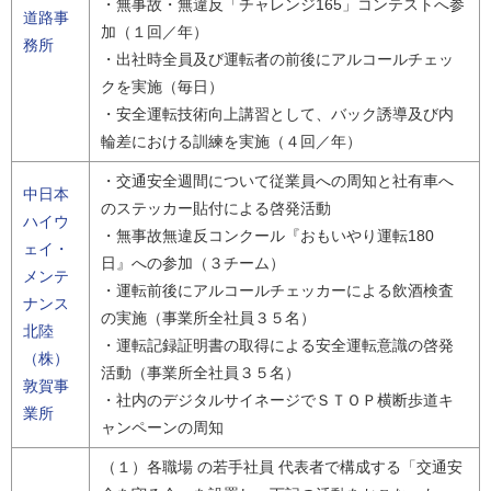
・無事故・無違反「チャレンジ165」コンテストへ参
道路事
加（１回／年）
務所
・出社時全員及び運転者の前後にアルコールチェッ
クを実施（毎日）
・安全運転技術向上講習として、バック誘導及び内
輪差における訓練を実施（４回／年）
・交通安全週間について従業員への周知と社有車へ
中日本
のステッカー貼付による啓発活動
ハイウ
・無事故無違反コンクール『おもいやり運転180
ェイ・
日』への参加（３チーム）
メンテ
・運転前後にアルコールチェッカーによる飲酒検査
ナンス
の実施（事業所全社員３５名）
北陸
・運転記録証明書の取得による安全運転意識の啓発
（株）
活動（事業所全社員３５名）
敦賀事
・社内のデジタルサイネージでＳＴＯＰ横断歩道キ
業所
ャンペーンの周知
（１）各職場 の若手社員 代表者で構成する「交通安