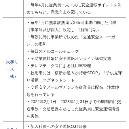
・毎年4月に従業員一人一人に安全運転ポイントを決
めてもらい、意識向上を図っている
・毎年4月に無事故無違反365日達成に向けた目標
（事業所及び個人）設定し、社内に掲示
・毎朝礼時に事業所で決めた「交通安全スローガ
ン」の唱和
・毎日のアルコールチェック
・全従業員対象に安全運転オンライン講習実施
大和リ
・テレマティクスによる社用車管理
ース
・社用車には「横断歩道＆歩行者STOP」「子供見守
（株）
り活動」マグネットシート
・交通安全メールマガジンを従業員に配布、注意喚
起を行っている
・2022年2月1日～2023年1月31日までの期間内に交
通事故・交通違反を起こした従業員に安全運転講習
を実施
・新入社員への安全運転OJT研修