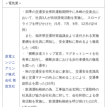
＜電気業＞
・四季の交通安全県民運動期間中に木崎の交差点に
おいて、社員3人が街頭啓発活動を実施し、スロード
ライブを呼びかけた（5月、7月、9月、12月の計4
回）
また、福井県交通対策協議会より送付される実施
要綱を全社員に周知し、安全運転に努めるよう徹底
した（4回）
・「横断歩道ストップ宣言」マグネットシートを社
原電エ
有車に貼付し、横断歩道における歩行者優先の徹底
ンジニ
を図った（通年）
アリン
・秋の交通安全市民大会に参加し、交通安全意識高
グ株式
揚と交通マナーの向上に努めることにより、交通事
会社 敦
故防止を図った(10月)
賀支社
・飲酒運転根絶の為、工事協力会玄関にて退勤時の
社員及び協力会社社員に対して、会社幹部による啓
発活動を実施し、飲酒運転根絶を呼び掛けた(12月、