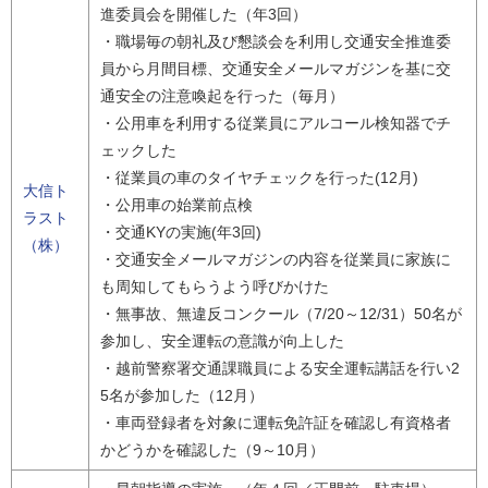
進委員会を開催した（年3回）
・職場毎の朝礼及び懇談会を利用し交通安全推進委
員から月間目標、交通安全メールマガジンを基に交
通安全の注意喚起を行った（毎月）
・公用車を利用する従業員にアルコール検知器でチ
ェックした
・従業員の車のタイヤチェックを行った(12月)
大信ト
・公用車の始業前点検
ラスト
・交通KYの実施(年3回)
（株）
・交通安全メールマガジンの内容を従業員に家族に
も周知してもらうよう呼びかけた
・無事故、無違反コンクール（7/20～12/31）50名が
参加し、安全運転の意識が向上した
・越前警察署交通課職員による安全運転講話を行い2
5名が参加した（12月）
・車両登録者を対象に運転免許証を確認し有資格者
かどうかを確認した（9～10月）