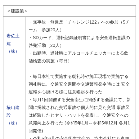
＜建
設業＞
・無事故・無違反「チャレンジ122」への参加（5チ
ーム 参加20人）
岩佐土
・SDカード、運転記録証明書による安全運転意識の
建
啓発活動（20人）
（株）
・出勤時、退社時にアルコールチェッカーによる飲
酒検査の実施（毎日）
・毎日本社で実施する朝礼時や施工現場で実施する
朝礼時に、交通安全週間や交通警報発令時には 安全
運転を心掛ける様に注意喚起を行った
・毎月1回開催する安全衛生に関係する会議にて、新
椛山建
聞に掲載された交通事故や個人的に見た交通 事故又
設
は経験したヒヤリ・ハットを発表し、交通安全への
（株）
意識向上を行った (令和5年1月～令和5年12月 各月1
回開催)
・令和5年6月の安全衛生大会で、協力会社にも参加