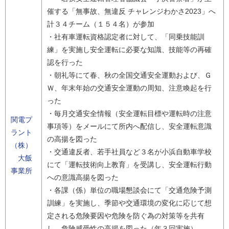
催する「無事故、無違反 チャレンジわかさ2023」へ
計３４チーム（１５４名）が参加
・社有車運転資格認定者に対して、「同乗技能訓
練」を実施し安全運転に必要な知識、技能等の再確
認を行った
・朝礼等にて春、秋の全国交通安全運動および、Ｇ
Ｗ、年末年始の交通安全運動の周知、注意喚起を行
った
・毎月交通安全情報（安全運転目標や運転時の注意
関電プ
事項等）をメールにて所内へ配信し、安全運転意識
ラント
の高揚を図った
（株）
・交通違反者、若手社員など３名が小浜自動車学校
大飯
にて「運転技術向上教育」を受講し、安全運転行動
事業所
への意識高揚を図った
・各課（係）単位の職場懇談会にて「交通危険予測
訓練」を実施し、季節や交通環境の変化に応じて想
定される危険要因や危険を防ぐ為の対策等を共有
し、危険感受性の高揚を図った（年３回実施）