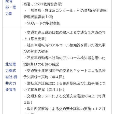
配電
察署，12/11敦賀警察署)
部・電
・「無事故・無違反コンクール」への参加(安全運転
力部
管理者協議会主催)
・SDカードの取得実施
・交通無違反継続日数の掲示よる交通安全意識の向
上（毎日更新）
・社有車運転時のアルコール検知器を用いた酒気帯
びの有無の確認
・私有車通勤者出社前のアルコール検知器を用いた
北陸電
酒気帯びの有無の確認
力株式
・交通安全運動期間中の交通ＫＹシートによる危険
会社 福
予知訓練の実施（年４回）
井火力
・運転免許証確認による更新期限及び記載事項につ
発電所
いて状況把握（毎月１回）
・交通安全テストによる交通安全意識の向上（毎月
１回）
・坂井西警察署による交通安全講習の実施（１２月