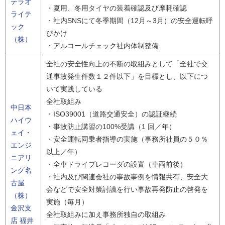
テラオ
・夏用、冬用タイヤの装着確認及び摩耗確認
ライテ
・社内SNSにて冬季期間（12月～3月）の安全運転呼
ック
びかけ
（株）
・アルコールチェック社内体制整備
全社の安全性向上の不断の取組みとして「全社で交
通事故発生件数１２件以下」を目標とし、以下につ
いて実践している
全社取組み
中日本
・ISO39001（道路交通安全）の認証継続
ハイウ
・事故防止講習の100%受講（1 回／年）
ェイ・
・安全運転同乗者指導の実施（事務所社員の５０％
エンジ
以上／年）
ニアリ
・全車ドライブレコーダの設置（車両前後）
ング名
・社内及び関連会社の事故事例を情報共有、安全大
古屋
会などで安全対策討議を行い事故再発防止の啓発を
（株）
実施（毎月）
金沢支
全社取組みに加え事務所独自の取組み
店 福井