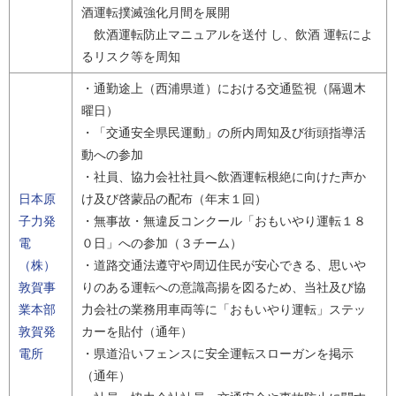
酒運転撲滅強化月間を展開
飲酒運転防止マニュアルを送付 し、飲酒 運転によ
るリスク等を周知
・通勤途上（西浦県道）における交通監視（隔週木
曜日）
・「交通安全県民運動」の所内周知及び街頭指導活
動への参加
・社員、協力会社社員へ飲酒運転根絶に向けた声か
日本原
け及び啓蒙品の配布（年末１回）
子力発
・無事故・無違反コンクール「おもいやり運転１８
電
０日」への参加（３チーム）
（株）
・道路交通法遵守や周辺住民が安心できる、思いや
敦賀事
りのある運転への意識高揚を図るため、当社及び協
業本部
力会社の業務用車両等に「おもいやり運転」ステッ
敦賀発
カーを貼付（通年）
電所
・県道沿いフェンスに安全運転スローガンを掲示
（通年）