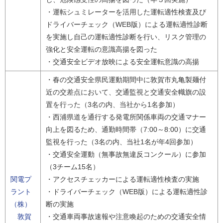
・運転シュミレーターを活用した運転適性検査及び
ドライバーチェック（WEB版）による運転適性診断
を実施し自己の運転適性診断を行い、リスク管理の
強化と安全運転の意識高揚を図った
・交通安全ビデオ放映による安全運転意識の高揚
・春の交通安全県民運動期間中に敦賀市丸亀製麺付
近の交差点において、交通監視と交通安全幟旗の設
置を行った（3名の内、当社から1名参加）
・西浦県道を通行する発電所関係車両の交通マナー
向上を図るため、通勤時間帯（7:00～8:00）に交通
監視を行った（3名の内、当社1名が年4回参加）
・交通安全運動（無事故無違反コンクール）に参加
（3チーム15名）
関電プ
・アクセスチェッカーによる運転適性検査の実施
ラント
・ドライバーチェック（WEB版）による運転適性診
（株）
断の実施
敦賀
・交通車両事故速報や注意喚起のための交通安全情