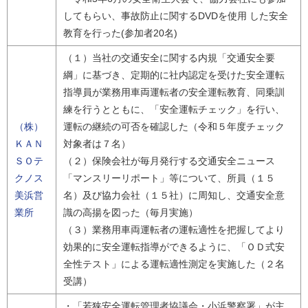
してもらい、事故防止に関するDVDを使用 した安全
教育を行った(参加者20名)
（１）当社の交通安全に関する内規「交通安全要
綱」に基づき、定期的に社内認定を受けた安全運転
指導員が業務用車両運転者の安全運転教育、同乗訓
練を行うとともに、「安全運転チェック」を行い、
（株）
運転の継続の可否を確認した（令和５年度チェック
ＫＡＮ
対象者は７名）
ＳＯテ
（２）保険会社が毎月発行する交通安全ニュース
クノス
「マンスリーリポート」等について、所員（１５
美浜営
名）及び協力会社（１５社）に周知し、交通安全意
業所
識の高揚を図った（毎月実施）
（３）業務用車両運転者の運転適性を把握してより
効果的に安全運転指導ができるように、「ＯＤ式安
全性テスト」による運転適性測定を実施した（２名
受講）
・「若狭安全運転管理者協議会・小浜警察署」が主