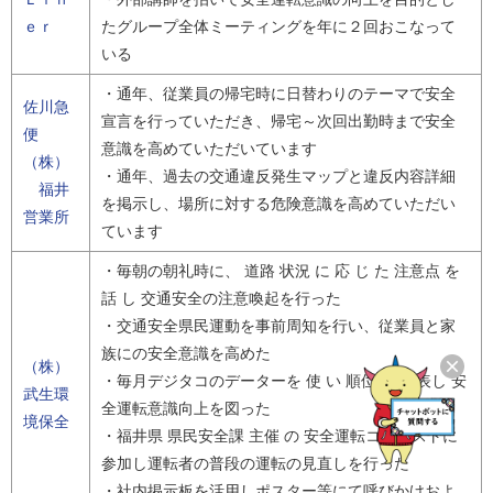
ｅｒ
たグループ全体ミーティングを年に２回おこなって
いる
・通年、従業員の帰宅時に日替わりのテーマで安全
佐川急
宣言を行っていただき、帰宅～次回出勤時まで安全
便
意識を高めていただいています
（株）
・通年、過去の交通違反発生マップと違反内容詳細
福井
を掲示し、場所に対する危険意識を高めていただい
営業所
ています
・毎朝の朝礼時に、 道路 状況 に 応 じ た 注意点 を
話 し 交通安全の注意喚起を行った
・交通安全県民運動を事前周知を行い、従業員と家
族にの安全意識を高めた
（株）
・毎月デジタコのデーターを 使 い 順位 を 公表し 安
武生環
全運転意識向上を図った
境保全
・福井県 県民安全課 主催 の 安全運転コンテストに
参加し運転者の普段の運転の見直しを行った
・社内掲示板を活用しポスター等にて呼びかけおよ