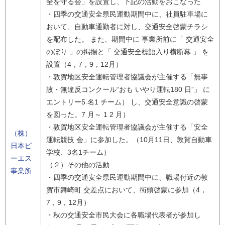
全を守る会」を設置し、下記の活動をおこなった
・四季の交通安全県民運動期間中に、社員駐車場に
おいて、自動車通勤者に対し、交通安全啓蒙チラシ
を配布した。 また、期間中に 事業所前に「 交通安全
のぼり 」の掲揚と「 交通安全標語入り横断幕 」 を
設置（4，7，9，12月）
・敦賀地区安全運転管理者協議会が主催する「無事
故・無違反コンクール“おも いやり運転180 日”」 に
エントリー5 名1 チーム） し、交通安全意識の啓蒙
を図った。7 月～ 1 2 月）
・敦賀地区安全運転管理者協議会が主催する「安全
（株）
運転競技 会」に参加した。（10月11日、敦賀自動車
日本ピ
学校、3名1チーム）
ーエス
（２）その他の活動
事業所
・四季の交通安全県民運動期間中に、職場付近の敦
賀市舞崎町 交差点において、街頭啓蒙に参加（4，
7，9，12月）
・秋の交通安全市民大会に各職場代表者が参加し