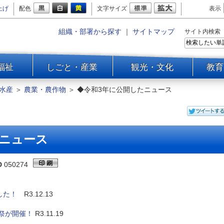
上げ
配色
文字サイズ
表示
組織・部署から探す
｜
サイトマップ
サイト内検索
福祉
しごと・産業
観光・文化
教育
水産
＞
農業・農作物
＞
◆令和3年に公開したニュース
たニュース
D
050274
した！
R3.12.13
祭が開催！
R3.11.19