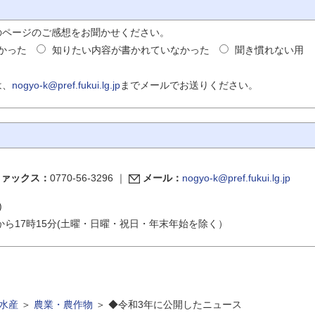
のページのご感想をお聞かせください。
かった
知りたい内容が書かれていなかった
聞き慣れない用
は、
nogyo-k@pref.fukui.lg.jp
までメールでお送りください。
ファックス：
0770-56-3296
｜
メール：
nogyo-k@pref.fukui.lg.jp
)
から17時15分(土曜・日曜・祝日・年末年始を除く）
水産
＞
農業・農作物
＞
◆令和3年に公開したニュース