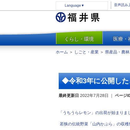
音声読み
Language
▼
くらし・環境
医療・
一覧
防災
ホーム
＞
しごと・産業
＞
県産品・農林
安全安心
消費・生活
水道・エネルギー
◆令和3年に公開し
住まい・土地
環境問題・廃棄物対策・リサ
最終更新日
2022年7月28日
｜
ページI
イクル
まちづくり
「うちうらレモン」の出荷が始まりま
交通・道路
若狭の伝統野菜「山内かぶら」の収穫
河川・砂防・港湾