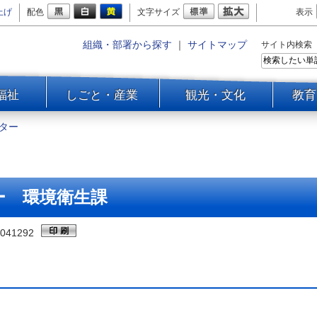
上げ
配色
文字サイズ
表示
組織・部署から探す
｜
サイトマップ
サイト内検索
福祉
しごと・産業
観光・文化
教育
ター
ー 環境衛生課
041292