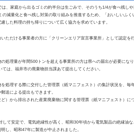
では、家庭から出るゴミの約半分は生ごみで、そのうち1/4が食べ残し
ゴミの減量化と食べ残し対策の取り組みを推進するため、「おいしいふく
配慮した料理の持ち帰りについて広く協力を求めています。
力いただける事業者の方に「クリーンエリア宣言事業所」として認定を
の処理量が年間500トンを超える事業所の方は県への届出が必要にな
いては、福井市の廃棄物担当課あて提出してください。
を処理する際に交付した管理票（紙マニフェスト）の集計状況を、毎年
や郵送による提出もできます。
など）から排出された産業廃棄物に関する管理票（紙マニフェスト）に
に対して安定で、電気絶縁性が高く、昭和30年頃から電気製品の絶縁油
明し、昭和47年に製造が中止されました。