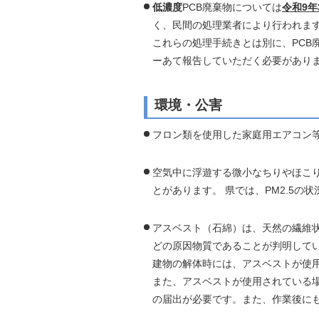
低濃度
PCB廃棄物については
令和9年
く、民間の処理業者により行われま
これらの処理手続きとは別に、PCB
ーあて報告していただく必要があり
環境・公害
フロン類を使用した家庭用エアコン
空気中に浮遊する微小なちりやほこり
とがあります。 県では、PM2.5
アスベスト（石綿）は、天然の繊維
どの原因物質であることが判明して
建物の解体時には、アスベストが使
また、アスベストが使用されている
の届出が必要です。また、作業後に