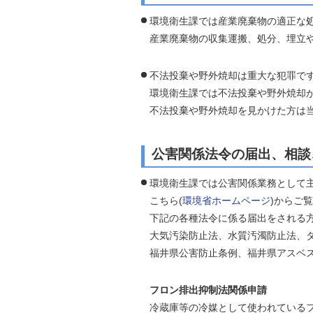
環境衛生課では産業廃棄物の適正な
産業廃棄物の収集運搬、処分、埋立
不法投棄や野外焼却は重大な犯罪で
環境衛生課では不法投棄や野外焼却
不法投棄や野外焼却を見かけた方は当課ま
公害関係法令の届出、相談
環境衛生課では公害関係業務として
こちら(
環境省ホームページ
)からご
下記の各種法令に係る届出をされる
大気汚染防止法、水質汚濁防止法、
福井県公害防止条例、福井県アスベ
フロン排出抑制法関係申請
冷蔵庫等の冷媒として使われている