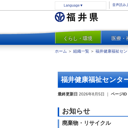
音声読み
Language
▼
くらし・環境
医療・
一覧
防災
ホーム
＞
組織一覧
＞
福井健康福祉セン
安全安心
消費・生活
水道・エネルギー
福井健康福祉センタ
住まい・土地
環境問題・廃棄物対策・リサ
最終更新日
2026年8月5日
｜
ページID
イクル
まちづくり
お知らせ
交通・道路
廃棄物・リサイクル
河川・砂防・港湾