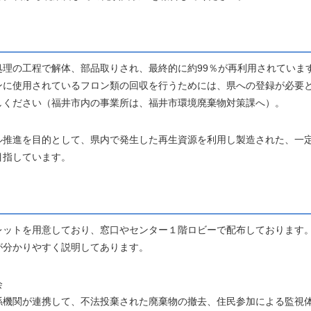
理の工程で解体、部品取りされ、最終的に約99％が再利用されていま
ンに使用されているフロン類の回収を行うためには、県への登録が必要
しください（福井市内の事業所は、福井市環境廃棄物対策課へ）。
ル推進を目的として、県内で発生した再生資源を利用し製造された、一
目指しています。
レットを用意しており、窓口やセンター１階ロビーで配布しております
が分かりやすく説明してあります。
会
係機関が連携して、不法投棄された廃棄物の撤去、住民参加による監視