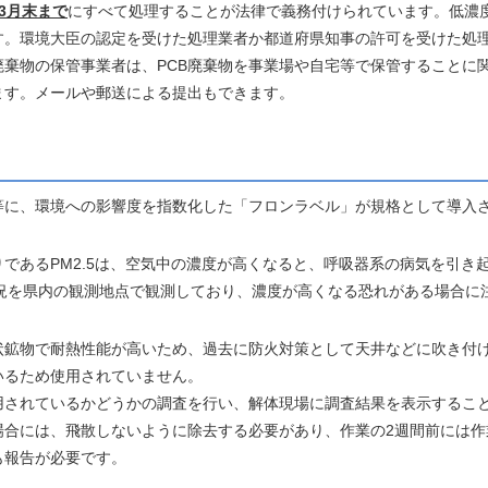
3月末まで
にすべて処理することが法律で義務付けられています。低濃度P
す。環境大臣の認定を受けた処理業者か都道府県知事の許可を受けた処
廃棄物の保管事業者は、PCB廃棄物を事業場や自宅等で保管することに
ます。メールや郵送による提出もできます。
等に、環境への影響度を指数化した「フロンラベル」が規格として導入
であるPM2.5は、空気中の濃度が高くなると、呼吸器系の病気を引き
の状況を県内の観測地点で観測しており、濃度が高くなる恐れがある場合
状鉱物で耐熱性能が高いため、過去に防火対策として天井などに吹き付
いるため使用されていません。
用されているかどうかの調査を行い、解体現場に調査結果を表示するこ
場合には、飛散しないように除去する必要があり、作業の2週間前には作
も報告が必要です。