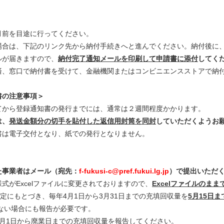
月前を目途に行ってください。
場合は、下記のリンク先から納付手続きへと進んでください。納付後に
ルが届きますので、
納付完了通知メールを印刷して申請書に添付
してく
済、窓口で納付書を受けて、金融機関またはコンビニエンスストアで納
書
の注意事項＞
てから登録通知書の発行までには、通常は２週間程度かかります。
は、
発送金額分の切手を貼付した返信用封筒を同封
していただくようお
書は電子交付となり、紙での発行となりません。
た事業者はメール（宛先：
f-fukusi-c@pref.fukui.lg.jp
）で提出いただ
式がExcelファイルに変更されておりますので、
Excelファイルのまま
定にもとづき、毎年4月1日から3月31日までの充填回収量を
5月15日ま
ない場合にも報告が必要です。
4月1日から廃業日までの充填回収量を報告してください。