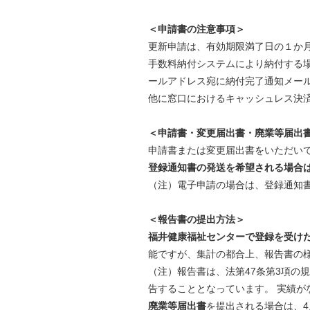
＜申請書の注意事項＞
更新申請は、有効期限満了日の１か
手数料納付システムにより納付する
ールアドレス宛に納付完了通知メー
他に窓口におけるキャッシュレス決
＜申請書・変更届出書・廃業等届出
申請書または変更届出書をいただい
登録通知書の発送を希望される場合
（注）
電子申請の場合は、登録通知
＜報告書の提出方法＞
福井健康福祉センターで登録を受け
能ですが、集計の都合上、報告書の様
（注）報告書は、法第47条第3項の規
告することとなっています。 実績が
廃業等届出書
を提出される場合は、