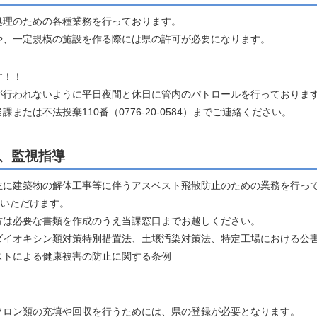
処理のための各種業務を行っております。
や、一定規模の施設を作る際には県の許可が必要になります。
す！！
が行われないように平日夜間と休日に管内のパトロールを行っておりま
たは不法投棄110番（0776-20-0584）までご連絡ください。
、監視指導
主に建築物の解体工事等に伴うアスベスト飛散防止のための業務を行っ
覧いただけます。
方は必要な書類を作成のうえ当課窓口までお越しください。
ダイオキシン類対策特別措置法、土壌汚染対策法、特定工場における公
ストによる健康被害の防止に関する条例
フロン類の充填や回収を行うためには、県の登録が必要となります。