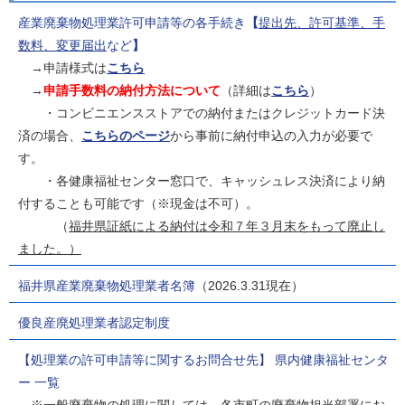
産業廃棄物処理業許可申請等の各手続き
【
提出先、許可基準、手
数料、変更届出
など
】
→申請様式は
こちら
→
申請手数料の納付方法について
（詳細は
こちら
）
・コンビニエンスストアでの納付またはクレジットカード決
済の場合、
こちらのページ
から事前に納付申込の入力が必要で
す。
・各健康福祉センター窓口で、キャッシュレス決済により納
付することも可能です（※現金は不可）。
（
福井県証紙による納付は令和７年３月末をもって廃止し
ました。）
福井県産業廃棄物処理業者名簿
（2026.3.31現在）
優良産廃処理業者認定制度
【処理業の許可申請等に関するお問合せ先】 県内健康福祉センタ
ー 一覧
※一般廃棄物の処理に関しては、各市町の廃棄物担当部署にお