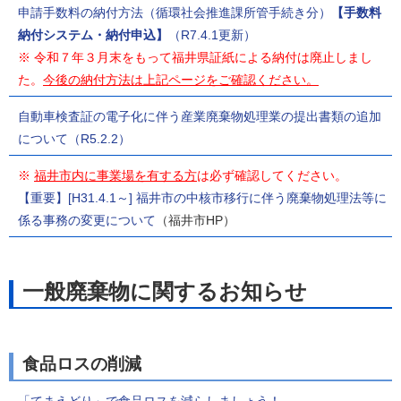
申請手数料の納付方法（循環社会推進課所管手続き分）
【手数料
納付システム・納付申込】
（R7.4.1更新）
※ 令和７年３月末をもって福井県証紙による納付は廃止しまし
た。
今後の納付方法は上記ページをご確認ください。
自動車検査証の電子化に伴う産業廃棄物処理業の提出書類の追加
について（R5.2.2）
※
福井市内に事業場を有する方
は必ず確認してください。
【重要】[H31.4.1～] 福井市の中核市移行に伴う廃棄物処理法等に
係る事務の変更について
（福井市HP）
一般廃棄物に関するお知らせ
食品ロスの削減