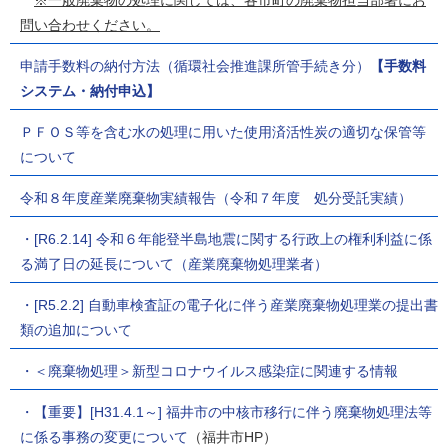
問い合わせください。
申請手数料の納付方法（循環社会推進課所管手続き分）
【手数料
システム・納付申込】
ＰＦＯＳ等を含む水の処理に用いた使用済活性炭の適切な保管等
について
令和８年度産業廃棄物実績報告（令和７年度 処分受託実績）
・[R6.2.14] 令和６年能登半島地震に関する行政上の権利利益に係
る満了日の延長について（産業廃棄物処理業者）
・[R5.2.2] 自動車検査証の電子化に伴う産業廃棄物処理業の提出書
類の追加について
・＜廃棄物処理＞新型コロナウイルス感染症に関連する情報
・【重要】[H31.4.1～] 福井市の中核市移行に伴う廃棄物処理法等
に係る事務の変更について
（福井市HP）