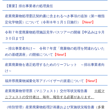
【重要】排出事業者の処理責任
産業廃棄物処理委託契約書に含まれるべき事項の追加（第一種指
定化学物質）について（令和８年１月１日施行）
【New!】
令和７年度廃棄物処理施設見学バスツアーの開催【申込みは９月
３０日まで】
～排出事業者向け～ 令和７年度「廃棄物の処理を間違わないた
めの基礎講座」の開催について
【New!】
産業廃棄物を適正処理するためのリーフレット ～排出事業者向
け～
福井県廃棄物減量化等アドバイザーの派遣について
【New!】
産業廃棄物管理票（マニフェスト）交付等状況報告書
※紙マ
ニフェストの交付者は、毎年、報告する必要があります。
（特別管理）産業廃棄物処理計画書および実施状況報告書
（多量