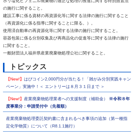
ポリ塩化ビフェニル廃棄物の適正な処理の推進に関する特別措置法
の施行に関すること。
建設工事に係る資材の再資源化等に関する法律の施行に関すること
（再資源化に係る指導に関することに限る。）。
使用済自動車の再資源化等に関する法律の施行に関すること。
容器包装に係る分別収集及び再商品化の促進等に関する法律の施行
に関すること。
一般財団法人福井県産業廃棄物処理公社に関すること。
トピックス
【New!】
はぴコイン2,000円分が当たる！「雑がみ分別実践キャン
ペーン」実施中！＜ エントリーは８月３１日まで ＞
【New!】
産業廃棄物処理業者への支援制度（補助金）
※令和８年
度事業分：申請受付中（先着順）
産業廃棄物処理委託契約書に含まれるべき事項の追加（第一種指
定化学物質）について（R8.1.1施行）