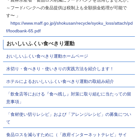
・農林水産省「食品ロス削減にフードバンクを活用しませんか。
～フードバンクへの食品提供は税制上も全額損金処理が可能で
す〜 」
https://www.maff.go.jp/j/shokusan/recycle/syoku_loss/attach/pd
f/foodbank-65.pdf
おいしいふくい食べきり運動
おいしいふくい食べきり運動ホームページ
水切り・食べきり・使いきりの実践方法を紹介します！
ホテルによるおいしいふくい食べきり運動の取組み紹介
「飲食店等における『食べ残し』対策に取り組むに当たっての留
意事項」
「食材使い切りレシピ」および「アレンジレシピ」の募集につい
て
食品ロスを減らすために（「政府インターネットテレビ」サイ