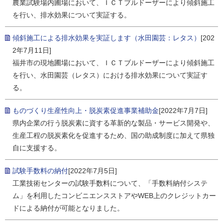
農業試験場内圃場において、ＩＣＴブルドーザーにより傾斜施工
を行い、排水効果について実証する。
傾斜施工による排水効果を実証します（水田園芸：レタス）
[202
2年7月11日]
福井市の現地圃場において、ＩＣＴブルドーザーにより傾斜施工
を行い、水田園芸（レタス）における排水効果について実証す
る。
ものづくり生産性向上・脱炭素促進事業補助金
[2022年7月7日]
県内企業の行う脱炭素に資する革新的な製品・サービス開発や、
生産工程の脱炭素化を促進するため、国の助成制度に加えて県独
自に支援する。
試験手数料の納付
[2022年7月5日]
工業技術センターの試験手数料について、「手数料納付システ
ム」を利用したコンビニエンスストアやWEB上のクレジットカー
ドによる納付が可能となりました。