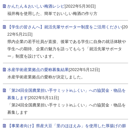
かんたん＆おいしい梅酒レシピ
[2022年5月30日]
福井梅を使用した、簡単でおいしい梅酒の作り方
【学生の皆さんへ】就活先輩サポーター制度をご活用ください
[20
22年5月21日]
県内企業の若手社員が直接、後輩である学生に自身の就活体験や
学生への期待、企業の魅力を語ってもらう「就活先輩サポータ
ー」制度を設けています。
水産学術産業拠点の愛称募集結果
[2022年5月12日]
水産学術産業拠点の愛称が決定しました。
「第24回全国農業担い手サミットinふくい」への協賛金・物品を
募集します
[2022年5月11日]
「第24回全国農業担い手サミットinふくい」への協賛金・物品を
募集します
【事業者向け】県産大豆「里のほほえみ」を使用した厚揚げの膨