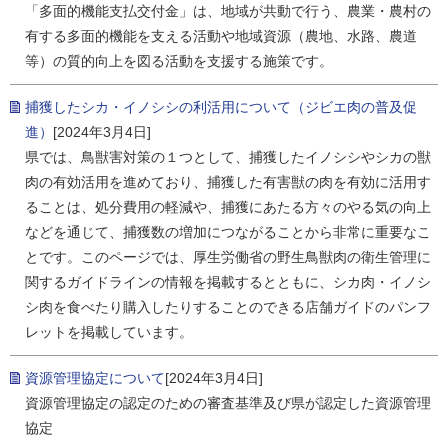
「多面的機能支払交付金」は、地域が共動で行う、農業・農村の
有する多面的機能を支える活動や地域資源（農地、水路、農道
等）の質的向上を図る活動を支援する施策です。
捕獲したシカ・イノシシの利活用について（ジビエ肉の普及促
進）
[2024年3月4日]
県では、鳥獣害対策の１つとして、捕獲したイノシシやシカの獣
肉の有効活用を進めており、捕獲した有害獣の肉を有効に活用す
ることは、処分費用の軽減や、捕獲にあたる方々のやる気の向上
などを通じて、捕獲数の増加につながることから非常に重要なこ
とです。このページでは、厚生労働省の野生鳥獣肉の衛生管理に
関するガイドラインの情報を掲載するとともに、シカ肉・イノシ
シ肉を食べたり購入したりすることのできる店舗ガイドのパンフ
レットを掲載しています。
資源管理協定について
[2024年3月4日]
資源管理協定の認定のための審査基準及び県が認定した資源管理
協定