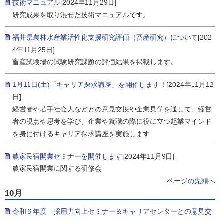
技術マニュアル
[2024年11月29日]
研究成果を取り混ぜた技術マニュアルです。
福井県農林水産業活性化支援研究評価（畜産研究）について
[202
4年11月25日]
畜産試験場の試験研究課題の評価結果を掲載します。
1月11日(土)「キャリア探求講座」を開催します！
[2024年11月12
日]
経営者や若手社会人などとの意見交換や企業見学を通して、経営
者の視点や思考を学び、企業や就職の際に役に立つ起業マインド
を身に付けるキャリア探求講座を実施します
農家民宿開業セミナーを開催します
[2024年11月9日]
農家民宿開業に関する研修会
ページの先頭へ
10月
令和６年度 採用力向上セミナー＆キャリアセンターとの意見交