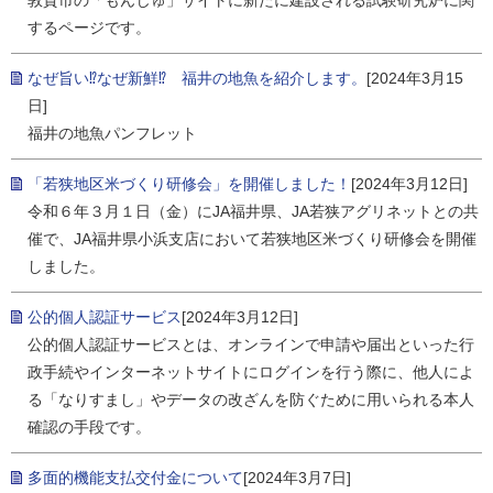
敦賀市の「もんじゅ」サイトに新たに建設される試験研究炉に関
するページです。
なぜ旨い⁉なぜ新鮮⁉ 福井の地魚を紹介します。
[2024年3月15
日]
福井の地魚パンフレット
「若狭地区米づくり研修会」を開催しました！
[2024年3月12日]
令和６年３月１日（金）にJA福井県、JA若狭アグリネットとの共
催で、JA福井県小浜支店において若狭地区米づくり研修会を開催
しました。
公的個人認証サービス
[2024年3月12日]
公的個人認証サービスとは、オンラインで申請や届出といった行
政手続やインターネットサイトにログインを行う際に、他人によ
る「なりすまし」やデータの改ざんを防ぐために用いられる本人
確認の手段です。
多面的機能支払交付金について
[2024年3月7日]