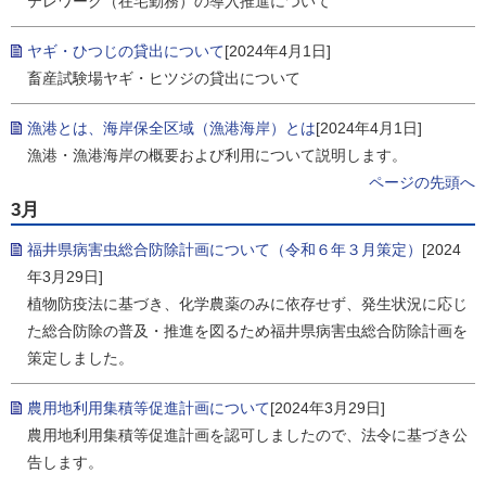
テレワーク（在宅勤務）の導入推進について
ヤギ・ひつじの貸出について
[2024年4月1日]
畜産試験場ヤギ・ヒツジの貸出について
漁港とは、海岸保全区域（漁港海岸）とは
[2024年4月1日]
漁港・漁港海岸の概要および利用について説明します。
ページの先頭へ
3月
福井県病害虫総合防除計画について（令和６年３月策定）
[2024
年3月29日]
植物防疫法に基づき、化学農薬のみに依存せず、発生状況に応じ
た総合防除の普及・推進を図るため福井県病害虫総合防除計画を
策定しました。
農用地利用集積等促進計画について
[2024年3月29日]
農用地利用集積等促進計画を認可しましたので、法令に基づき公
告します。