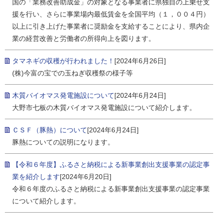
国の「業務改善助成金」の対象となる事業者に県独自の上乗せ支
援を行い、さらに事業場内最低賃金を全国平均（１，００４円）
以上に引き上げた事業者に奨励金を支給することにより、県内企
業の経営改善と労働者の所得向上を図ります。
タマネギの収穫が行われました！
[2024年6月26日]
(株)今富の宝での玉ねぎ収穫祭の様子等
木質バイオマス発電施設について
[2024年6月24日]
大野市七板の木質バイオマス発電施設について紹介します。
ＣＳＦ（豚熱）について
[2024年6月24日]
豚熱についての説明になります。
【令和６年度】ふるさと納税による新事業創出支援事業の認定事
業を紹介します
[2024年6月20日]
令和６年度のふるさと納税による新事業創出支援事業の認定事業
について紹介します。