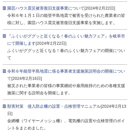
園芸ハウス震災被害復旧支援事業について
[2024年2月22日]
令和６年１月１日の能登半島地震で被害を受けられた農業者の皆
様に対し、園芸ハウス震災被害復旧支援事業を実施します。
『ふくいがググッと近くなる！春のふくい魅力フェア』を岐阜市
にて開催します
[2024年2月22日]
ふくいがググッと近くなる！春のふくい魅力フェアの開催につい
て
令和６年能登半島地震に係る事業者支援施策説明会の開催につい
て
[2024年2月16日]
被災された事業者の皆様の事業継続や雇用維持のための各種支援
施策に関する説明会を開催します。
獣害対策 侵入防止柵の設置・点検管理マニュアル
[2024年2月13
日]
金網柵（ワイヤーメッシュ柵）、電気柵の設置や点検管理のポイ
ントをまとめました。