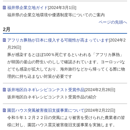
福井県企業立地ガイド
[2024年3月1日]
福井県の企業立地環境や優遇制度等についてのご案内
ページの先頭へ
2月
アフリカ豚熱が日本に侵入する可能性が高まっています
[2024年2
月29日]
豚が感染するとほぼ100％死亡するといわれる「アフリカ豚熱」
が韓国の釜山の野生いのししで確認されています。ヨーロッパな
どでも感染が拡大しており、海外旅行などから帰ってくる際に物
理的に持ち込まない対策が必要です
坂井地区白ネギレシピコンテスト受賞作品
[2024年2月28日]
坂井地区白ネギレシピコンテスト受賞作品の紹介
園芸ハウス突風被害復旧支援事業について
[2024年2月22日]
令和５年１２月２２日の突風により被害を受けられた農業者の皆
様に対し、園芸ハウス震災被害復旧支援事業を実施します。