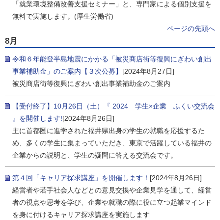
「就業環境整備改善支援セミナー」と、専門家による個別支援を
無料で実施します。(厚生労働省)
ページの先頭へ
8月
令和６年能登半島地震にかかる「被災商店街等復興にぎわい創出
事業補助金」のご案内【３次公募】
[2024年8月27日]
被災商店街等復興にぎわい創出事業補助金のご案内
【受付終了】10月26日（土）『 2024 学生×企業 ふくい交流会
』を開催します!
[2024年8月26日]
主に首都圏に進学された福井県出身の学生の就職を応援するた
め、多くの学生に集まっていただき、東京で活躍している福井の
企業からの説明と、学生の疑問に答える交流会です。
第４回「キャリア探求講座」を開催します！
[2024年8月26日]
経営者や若手社会人などとの意見交換や企業見学を通して、経営
者の視点や思考を学び、企業や就職の際に役に立つ起業マインド
を身に付けるキャリア探求講座を実施します