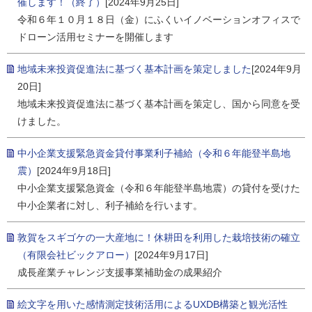
催します！（終了）
[2024年9月25日]
令和６年１０月１８日（金）にふくいイノベーションオフィスで
ドローン活用セミナーを開催します
地域未来投資促進法に基づく基本計画を策定しました
[2024年9月
20日]
地域未来投資促進法に基づく基本計画を策定し、国から同意を受
けました。
中小企業支援緊急資金貸付事業利子補給（令和６年能登半島地
震）
[2024年9月18日]
中小企業支援緊急資金（令和６年能登半島地震）の貸付を受けた
中小企業者に対し、利子補給を行います。
敦賀をスギゴケの一大産地に！休耕田を利用した栽培技術の確立
（有限会社ビックアロー）
[2024年9月17日]
成長産業チャレンジ支援事業補助金の成果紹介
絵文字を用いた感情測定技術活用によるUXDB構築と観光活性