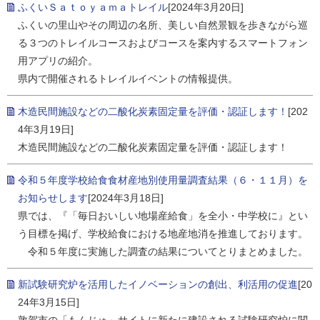
ふくいＳａｔｏｙａｍａトレイル
[2024年3月20日]
ふくいの里山やその周辺の名所、美しい自然景観を歩きながら巡
る３つのトレイルコースおよびコースを案内するスマートフォン
用アプリの紹介。
県内で開催されるトレイルイベントの情報提供。
木造民間施設などの二酸化炭素固定量を評価・認証します！
[202
4年3月19日]
木造民間施設などの二酸化炭素固定量を評価・認証します！
令和５年度学校給食食材産地別使用量調査結果（６・１１月）を
お知らせします
[2024年3月18日]
県では、『「毎日おいしい地場産給食」を全小・中学校に』とい
う目標を掲げ、学校給食における地産地消を推進しております。
令和５年度に実施した調査の結果についてとりまとめました。
新試験研究炉を活用したイノベーションの創出、利活用の促進
[20
24年3月15日]