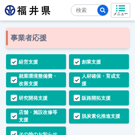
メニュー
事業者応援
経営支援
創業支援
就業環境整備費・
人材確保・育成支
改善支援
援
研究開発支援
販路開拓支援
店舗・施設改修等
脱炭素化推進支援
支援
その他のお知らせ